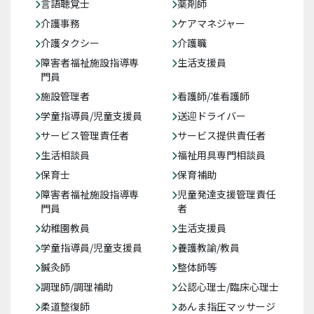
言語聴覚士
薬剤師
介護事務
ケアマネジャー
介護タクシー
介護職
障害者福祉施設指導専
生活支援員
門員
施設管理者
看護師/准看護師
学童指導員/児童支援員
送迎ドライバー
サービス管理責任者
サービス提供責任者
生活相談員
福祉用具専門相談員
保育士
保育補助
障害者福祉施設指導専
児童発達支援管理責任
門員
者
幼稚園教員
生活支援員
学童指導員/児童支援員
養護教諭/教員
鍼灸師
整体師等
調理師/調理補助
公認心理士/臨床心理士
柔道整復師
あんま指圧マッサージ