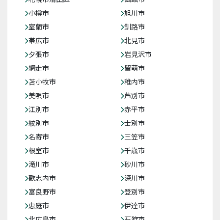
小樽市
旭川市
室蘭市
釧路市
帯広市
北見市
夕張市
岩見沢市
網走市
留萌市
苫小牧市
稚内市
美唄市
芦別市
江別市
赤平市
紋別市
士別市
名寄市
三笠市
根室市
千歳市
滝川市
砂川市
歌志内市
深川市
富良野市
登別市
恵庭市
伊達市
北広島市
石狩市