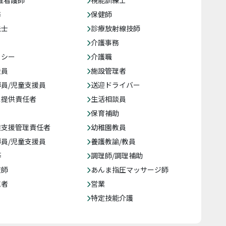
准看護師
視能訓練士
務
保健師
法士
診療放射線技師
介護事務
クシー
介護職
援員
施設管理者
員/児童支援員
送迎ドライバー
ス提供責任者
生活相談員
保育補助
達支援管理責任者
幼稚園教員
員/児童支援員
養護教諭/教員
等
調理師/調理補助
復師
あんま指圧マッサージ師
売者
営業
特定技能介護