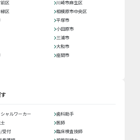
宮前区
川崎市麻生区
市緑区
相模原市中央区
市
平塚市
小田原市
三浦市
大和市
市
座間市
探す
ーシャルワーカー
歯科助手
生士
医師
/受付
臨床検査技師