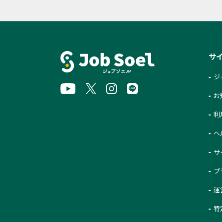
サ
ジ
お
利
ヘ
サ
プ
運
特