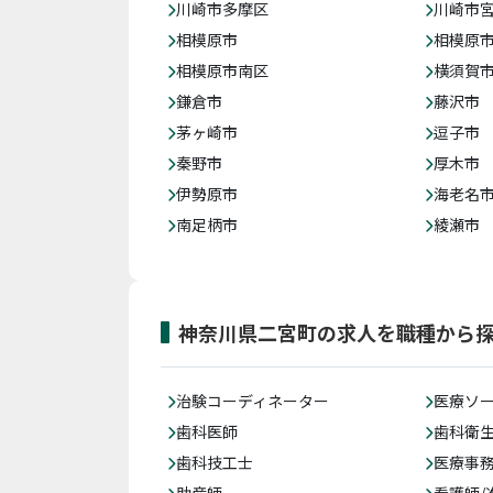
川崎市多摩区
川崎市
相模原市
相模原
相模原市南区
横須賀
鎌倉市
藤沢市
茅ヶ崎市
逗子市
秦野市
厚木市
伊勢原市
海老名
南足柄市
綾瀬市
神奈川県二宮町の求人を職種から
治験コーディネーター
医療ソ
歯科医師
歯科衛
歯科技工士
医療事務