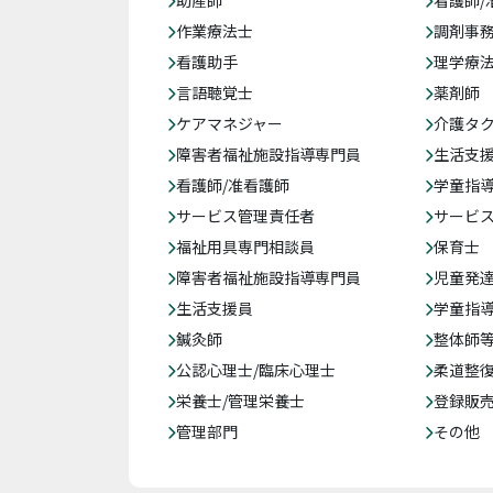
助産師
看護師/
作業療法士
調剤事
看護助手
理学療
言語聴覚士
薬剤師
ケアマネジャー
介護タ
障害者福祉施設指導専門員
生活支
看護師/准看護師
学童指導
サービス管理責任者
サービ
福祉用具専門相談員
保育士
障害者福祉施設指導専門員
児童発
生活支援員
学童指導
鍼灸師
整体師
公認心理士/臨床心理士
柔道整
栄養士/管理栄養士
登録販
管理部門
その他