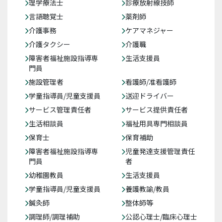
理学療法士
診療放射線技師
言語聴覚士
薬剤師
介護事務
ケアマネジャー
介護タクシー
介護職
障害者福祉施設指導専
生活支援員
門員
施設管理者
看護師/准看護師
学童指導員/児童支援員
送迎ドライバー
サービス管理責任者
サービス提供責任者
生活相談員
福祉用具専門相談員
保育士
保育補助
障害者福祉施設指導専
児童発達支援管理責任
門員
者
幼稚園教員
生活支援員
学童指導員/児童支援員
養護教諭/教員
鍼灸師
整体師等
調理師/調理補助
公認心理士/臨床心理士