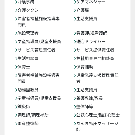
介護事務
ケアマネジャー
介護タクシー
介護職
障害者福祉施設指導専
生活支援員
門員
施設管理者
看護師/准看護師
学童指導員/児童支援員
送迎ドライバー
サービス管理責任者
サービス提供責任者
生活相談員
福祉用具専門相談員
保育士
保育補助
障害者福祉施設指導専
児童発達支援管理責任
門員
者
幼稚園教員
生活支援員
学童指導員/児童支援員
養護教諭/教員
鍼灸師
整体師等
調理師/調理補助
公認心理士/臨床心理士
柔道整復師
あんま指圧マッサージ
師