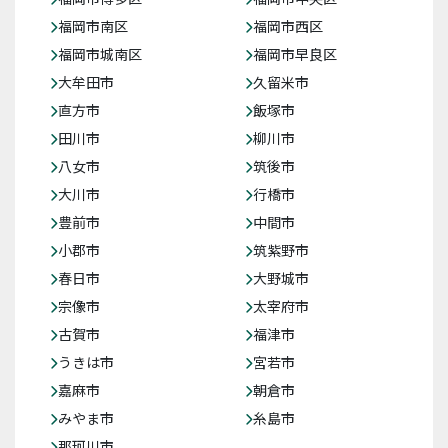
福岡市南区
福岡市西区
福岡市城南区
福岡市早良区
大牟田市
久留米市
直方市
飯塚市
田川市
柳川市
八女市
筑後市
大川市
行橋市
豊前市
中間市
小郡市
筑紫野市
春日市
大野城市
宗像市
太宰府市
古賀市
福津市
うきは市
宮若市
嘉麻市
朝倉市
みやま市
糸島市
那珂川市