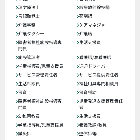
理学療法士
診療放射線技師
言語聴覚士
薬剤師
介護事務
ケアマネジャー
介護タクシー
介護職
障害者福祉施設指導専
生活支援員
門員
施設管理者
看護師/准看護師
学童指導員/児童支援員
送迎ドライバー
サービス管理責任者
サービス提供責任者
生活相談員
福祉用具専門相談員
保育士
保育補助
障害者福祉施設指導専
児童発達支援管理責任
門員
者
幼稚園教員
生活支援員
学童指導員/児童支援員
養護教諭/教員
鍼灸師
整体師等