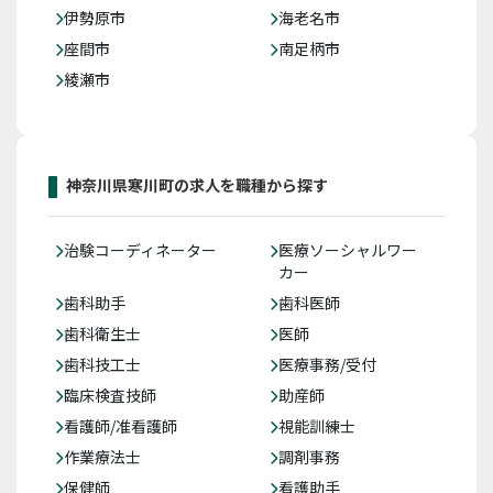
伊勢原市
海老名市
座間市
南足柄市
綾瀬市
神奈川県寒川町の求人を職種から探す
治験コーディネーター
医療ソーシャルワー
カー
歯科助手
歯科医師
歯科衛生士
医師
歯科技工士
医療事務/受付
臨床検査技師
助産師
看護師/准看護師
視能訓練士
作業療法士
調剤事務
保健師
看護助手