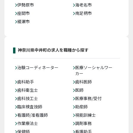
伊勢原市
海老名市
座間市
南足柄市
綾瀬市
神奈川県中井町の求人を職種から探す
治験コーディネーター
医療ソーシャルワー
カー
歯科助手
歯科医師
歯科衛生士
医師
歯科技工士
医療事務/受付
臨床検査技師
助産師
看護師/准看護師
視能訓練士
作業療法士
調剤事務
保健師
看護助手