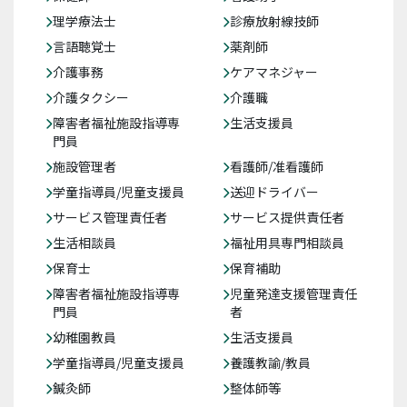
理学療法士
診療放射線技師
言語聴覚士
薬剤師
介護事務
ケアマネジャー
介護タクシー
介護職
障害者福祉施設指導専
生活支援員
門員
施設管理者
看護師/准看護師
学童指導員/児童支援員
送迎ドライバー
サービス管理責任者
サービス提供責任者
生活相談員
福祉用具専門相談員
保育士
保育補助
障害者福祉施設指導専
児童発達支援管理責任
門員
者
幼稚園教員
生活支援員
学童指導員/児童支援員
養護教諭/教員
鍼灸師
整体師等