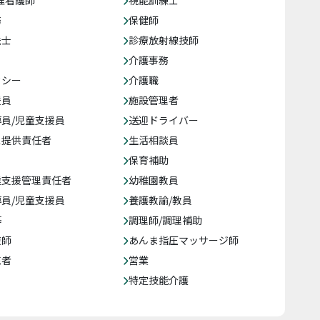
准看護師
視能訓練士
務
保健師
法士
診療放射線技師
介護事務
クシー
介護職
援員
施設管理者
員/児童支援員
送迎ドライバー
ス提供責任者
生活相談員
保育補助
達支援管理責任者
幼稚園教員
員/児童支援員
養護教諭/教員
等
調理師/調理補助
復師
あんま指圧マッサージ師
売者
営業
特定技能介護