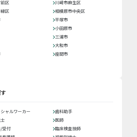
宮前区
川崎市麻生区
市緑区
相模原市中央区
市
平塚市
小田原市
三浦市
大和市
市
座間市
探す
ーシャルワーカー
歯科助手
生士
医師
/受付
臨床検査技師