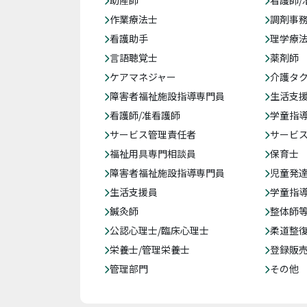
助産師
看護師/
作業療法士
調剤事
看護助手
理学療
言語聴覚士
薬剤師
ケアマネジャー
介護タ
障害者福祉施設指導専門員
生活支
看護師/准看護師
学童指導
サービス管理責任者
サービ
福祉用具専門相談員
保育士
障害者福祉施設指導専門員
児童発
生活支援員
学童指導
鍼灸師
整体師
公認心理士/臨床心理士
柔道整
栄養士/管理栄養士
登録販
管理部門
その他