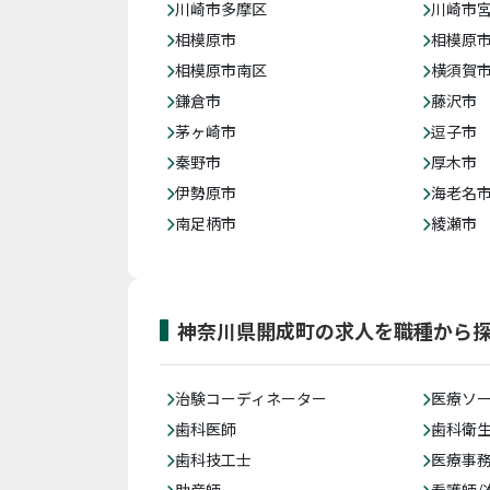
川崎市多摩区
川崎市
相模原市
相模原
相模原市南区
横須賀
鎌倉市
藤沢市
茅ヶ崎市
逗子市
秦野市
厚木市
伊勢原市
海老名
南足柄市
綾瀬市
神奈川県開成町の求人を職種から
治験コーディネーター
医療ソ
歯科医師
歯科衛
歯科技工士
医療事務