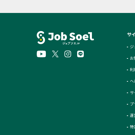
サ
ジ
お
利
ヘ
サ
プ
運
特