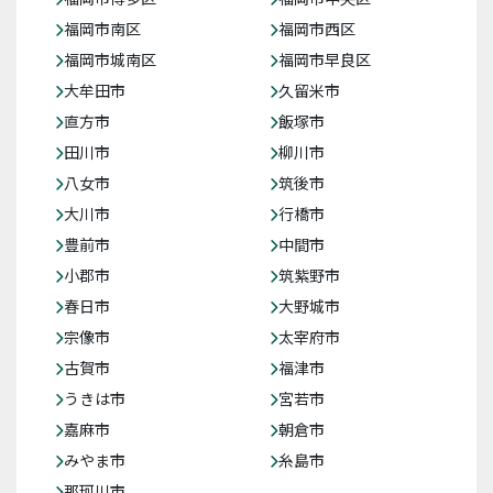
福岡市南区
福岡市西区
福岡市城南区
福岡市早良区
大牟田市
久留米市
直方市
飯塚市
田川市
柳川市
八女市
筑後市
大川市
行橋市
豊前市
中間市
小郡市
筑紫野市
春日市
大野城市
宗像市
太宰府市
古賀市
福津市
うきは市
宮若市
嘉麻市
朝倉市
みやま市
糸島市
那珂川市