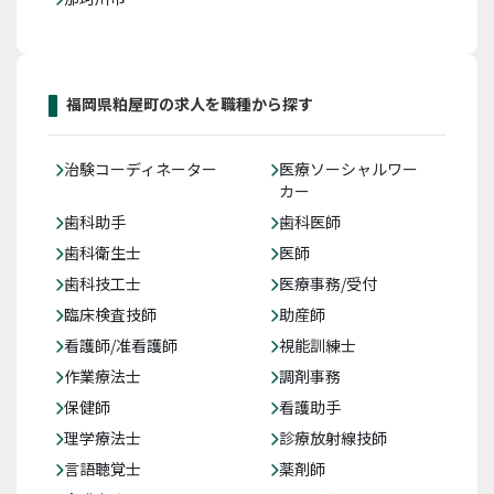
福岡県粕屋町の求人を職種から探す
治験コーディネーター
医療ソーシャルワー
カー
歯科助手
歯科医師
歯科衛生士
医師
歯科技工士
医療事務/受付
臨床検査技師
助産師
看護師/准看護師
視能訓練士
作業療法士
調剤事務
保健師
看護助手
理学療法士
診療放射線技師
言語聴覚士
薬剤師