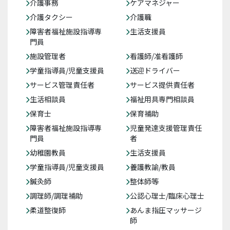
介護事務
ケアマネジャー
介護タクシー
介護職
障害者福祉施設指導専
生活支援員
門員
施設管理者
看護師/准看護師
学童指導員/児童支援員
送迎ドライバー
サービス管理責任者
サービス提供責任者
生活相談員
福祉用具専門相談員
保育士
保育補助
障害者福祉施設指導専
児童発達支援管理責任
門員
者
幼稚園教員
生活支援員
学童指導員/児童支援員
養護教諭/教員
鍼灸師
整体師等
調理師/調理補助
公認心理士/臨床心理士
柔道整復師
あんま指圧マッサージ
師