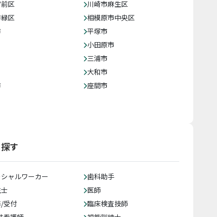
宮前区
川崎市麻生区
市緑区
相模原市中央区
市
平塚市
小田原市
三浦市
大和市
市
座間市
ら探す
ーシャルワーカー
歯科助手
生士
医師
/受付
臨床検査技師