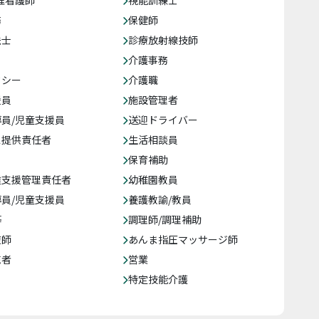
准看護師
視能訓練士
務
保健師
法士
診療放射線技師
介護事務
クシー
介護職
援員
施設管理者
員/児童支援員
送迎ドライバー
ス提供責任者
生活相談員
保育補助
達支援管理責任者
幼稚園教員
員/児童支援員
養護教諭/教員
等
調理師/調理補助
復師
あんま指圧マッサージ師
売者
営業
特定技能介護