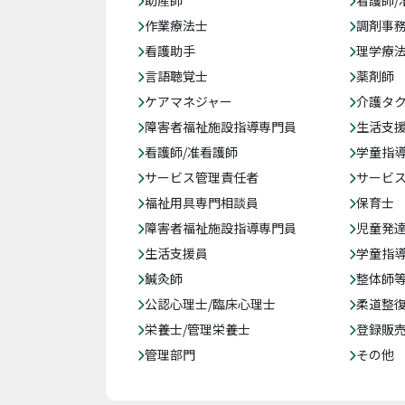
助産師
看護師/
作業療法士
調剤事
看護助手
理学療
言語聴覚士
薬剤師
ケアマネジャー
介護タ
障害者福祉施設指導専門員
生活支
看護師/准看護師
学童指導
サービス管理責任者
サービ
福祉用具専門相談員
保育士
障害者福祉施設指導専門員
児童発
生活支援員
学童指導
鍼灸師
整体師
公認心理士/臨床心理士
柔道整
栄養士/管理栄養士
登録販
管理部門
その他