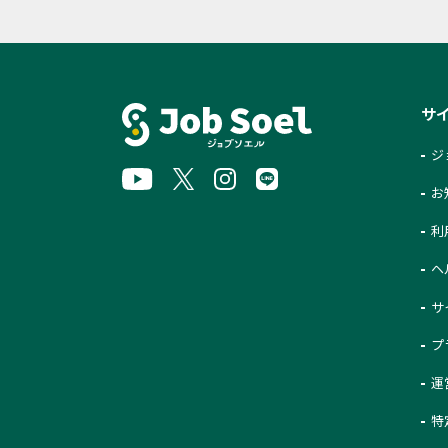
サ
ジ
お
利
ヘ
サ
プ
運
特