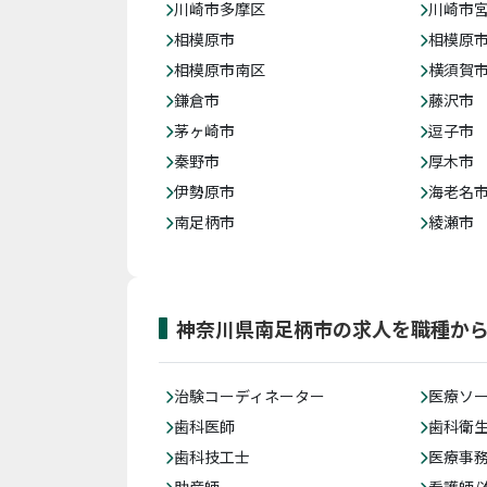
川崎市多摩区
川崎市
相模原市
相模原
相模原市南区
横須賀
鎌倉市
藤沢市
茅ヶ崎市
逗子市
秦野市
厚木市
伊勢原市
海老名
南足柄市
綾瀬市
神奈川県南足柄市の求人を職種か
治験コーディネーター
医療ソ
歯科医師
歯科衛
歯科技工士
医療事務