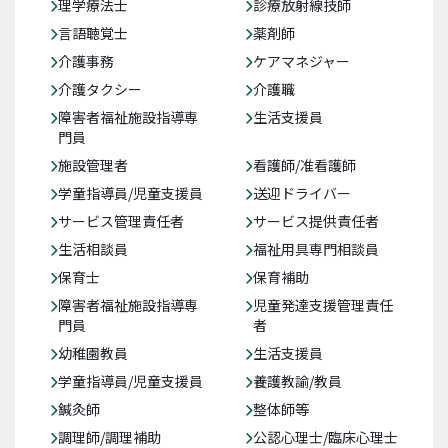
理学療法士
診療放射線技師
言語聴覚士
薬剤師
介護事務
ケアマネジャー
介護タクシー
介護職
障害者福祉施設指導専
生活支援員
門員
施設管理者
看護師/准看護師
学童指導員/児童支援員
送迎ドライバー
サービス管理責任者
サービス提供責任者
生活相談員
福祉用具専門相談員
保育士
保育補助
障害者福祉施設指導専
児童発達支援管理責任
門員
者
幼稚園教員
生活支援員
学童指導員/児童支援員
養護教諭/教員
鍼灸師
整体師等
調理師/調理補助
公認心理士/臨床心理士