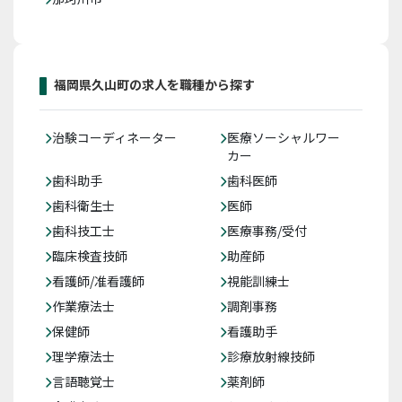
福岡県久山町の求人を職種から探す
治験コーディネーター
医療ソーシャルワー
カー
歯科助手
歯科医師
歯科衛生士
医師
歯科技工士
医療事務/受付
臨床検査技師
助産師
看護師/准看護師
視能訓練士
作業療法士
調剤事務
保健師
看護助手
理学療法士
診療放射線技師
言語聴覚士
薬剤師