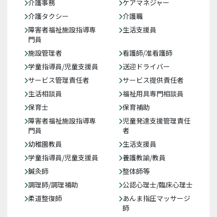
介護事務
ケアマネジャー
介護タクシー
介護職
障害者福祉施設指導専
生活支援員
門員
施設管理者
看護師/准看護師
学童指導員/児童支援員
送迎ドライバー
サービス管理責任者
サービス提供責任者
生活相談員
福祉用具専門相談員
保育士
保育補助
障害者福祉施設指導専
児童発達支援管理責任
門員
者
幼稚園教員
生活支援員
学童指導員/児童支援員
養護教諭/教員
鍼灸師
整体師等
調理師/調理補助
公認心理士/臨床心理士
柔道整復師
あんま指圧マッサージ
師