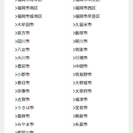
福岡市南区
福岡市西区
福岡市城南区
福岡市早良区
大牟田市
久留米市
直方市
飯塚市
田川市
柳川市
八女市
筑後市
大川市
行橋市
豊前市
中間市
小郡市
筑紫野市
春日市
大野城市
宗像市
太宰府市
古賀市
福津市
うきは市
宮若市
嘉麻市
朝倉市
みやま市
糸島市
那珂川市