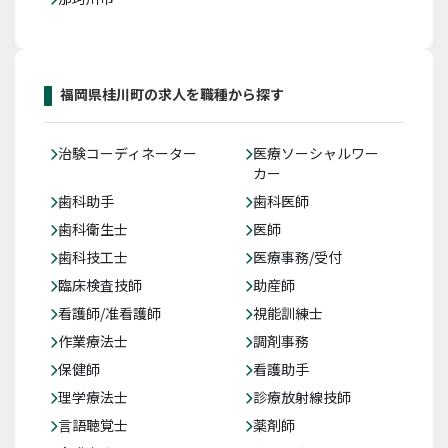
福岡県桂川町の求人を職種から探す
治験コーディネーター
医療ソーシャルワー
カー
歯科助手
歯科医師
歯科衛生士
医師
歯科技工士
医療事務/受付
臨床検査技師
助産師
看護師/准看護師
視能訓練士
作業療法士
調剤事務
保健師
看護助手
理学療法士
診療放射線技師
言語聴覚士
薬剤師