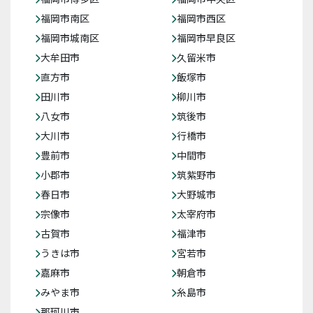
福岡市南区
福岡市西区
福岡市城南区
福岡市早良区
大牟田市
久留米市
直方市
飯塚市
田川市
柳川市
八女市
筑後市
大川市
行橋市
豊前市
中間市
小郡市
筑紫野市
春日市
大野城市
宗像市
太宰府市
古賀市
福津市
うきは市
宮若市
嘉麻市
朝倉市
みやま市
糸島市
那珂川市