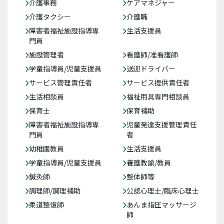
介護事務
ケアマネジャー
介護タクシー
介護職
障害者福祉施設指導専
生活支援員
門員
施設管理者
看護師/准看護師
学童指導員/児童支援員
送迎ドライバー
サービス管理責任者
サービス提供責任者
生活相談員
福祉用具専門相談員
保育士
保育補助
障害者福祉施設指導専
児童発達支援管理責任
門員
者
幼稚園教員
生活支援員
学童指導員/児童支援員
養護教諭/教員
鍼灸師
整体師等
調理師/調理補助
公認心理士/臨床心理士
柔道整復師
あんま指圧マッサージ
師