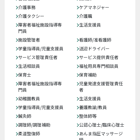
介護事務
ケアマネジャー
介護タクシー
介護職
障害者福祉施設指導専
生活支援員
門員
施設管理者
看護師/准看護師
学童指導員/児童支援員
送迎ドライバー
サービス管理責任者
サービス提供責任者
生活相談員
福祉用具専門相談員
保育士
保育補助
障害者福祉施設指導専
児童発達支援管理責任
門員
者
幼稚園教員
生活支援員
学童指導員/児童支援員
養護教諭/教員
鍼灸師
整体師等
調理師/調理補助
公認心理士/臨床心理士
柔道整復師
あんま指圧マッサージ
師