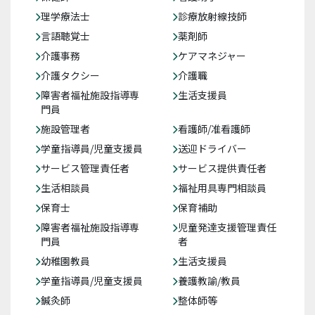
理学療法士
診療放射線技師
言語聴覚士
薬剤師
介護事務
ケアマネジャー
介護タクシー
介護職
障害者福祉施設指導専
生活支援員
門員
施設管理者
看護師/准看護師
学童指導員/児童支援員
送迎ドライバー
サービス管理責任者
サービス提供責任者
生活相談員
福祉用具専門相談員
保育士
保育補助
障害者福祉施設指導専
児童発達支援管理責任
門員
者
幼稚園教員
生活支援員
学童指導員/児童支援員
養護教諭/教員
鍼灸師
整体師等