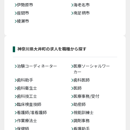
伊勢原市
海老名市
座間市
南足柄市
綾瀬市
神奈川県大井町の求人を職種から探す
治験コーディネーター
医療ソーシャルワー
カー
歯科助手
歯科医師
歯科衛生士
医師
歯科技工士
医療事務/受付
臨床検査技師
助産師
看護師/准看護師
視能訓練士
作業療法士
調剤事務
保健師
看護助手