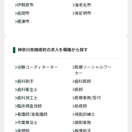
伊勢原市
海老名市
座間市
南足柄市
綾瀬市
神奈川県開成町の求人を職種から探す
治験コーディネーター
医療ソーシャルワー
カー
歯科助手
歯科医師
歯科衛生士
医師
歯科技工士
医療事務/受付
臨床検査技師
助産師
看護師/准看護師
視能訓練士
作業療法士
調剤事務
保健師
看護助手