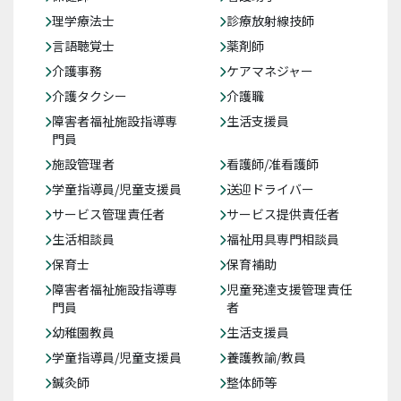
理学療法士
診療放射線技師
言語聴覚士
薬剤師
介護事務
ケアマネジャー
介護タクシー
介護職
障害者福祉施設指導専
生活支援員
門員
施設管理者
看護師/准看護師
学童指導員/児童支援員
送迎ドライバー
サービス管理責任者
サービス提供責任者
生活相談員
福祉用具専門相談員
保育士
保育補助
障害者福祉施設指導専
児童発達支援管理責任
門員
者
幼稚園教員
生活支援員
学童指導員/児童支援員
養護教諭/教員
鍼灸師
整体師等