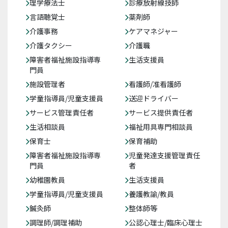
理学療法士
診療放射線技師
言語聴覚士
薬剤師
介護事務
ケアマネジャー
介護タクシー
介護職
障害者福祉施設指導専
生活支援員
門員
施設管理者
看護師/准看護師
学童指導員/児童支援員
送迎ドライバー
サービス管理責任者
サービス提供責任者
生活相談員
福祉用具専門相談員
保育士
保育補助
障害者福祉施設指導専
児童発達支援管理責任
門員
者
幼稚園教員
生活支援員
学童指導員/児童支援員
養護教諭/教員
鍼灸師
整体師等
調理師/調理補助
公認心理士/臨床心理士