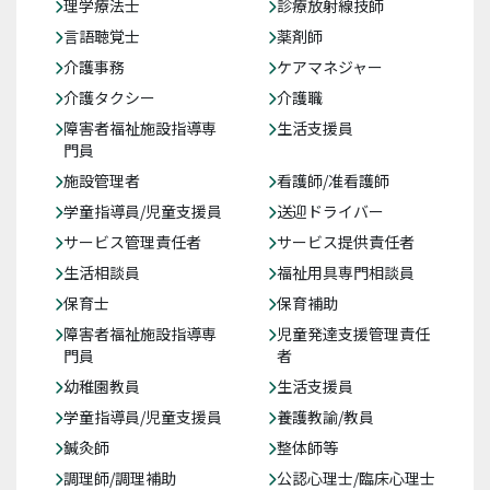
理学療法士
診療放射線技師
言語聴覚士
薬剤師
介護事務
ケアマネジャー
介護タクシー
介護職
障害者福祉施設指導専
生活支援員
門員
施設管理者
看護師/准看護師
学童指導員/児童支援員
送迎ドライバー
サービス管理責任者
サービス提供責任者
生活相談員
福祉用具専門相談員
保育士
保育補助
障害者福祉施設指導専
児童発達支援管理責任
門員
者
幼稚園教員
生活支援員
学童指導員/児童支援員
養護教諭/教員
鍼灸師
整体師等
調理師/調理補助
公認心理士/臨床心理士