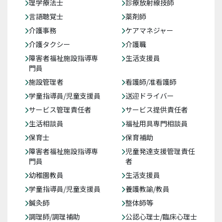
理学療法士
診療放射線技師
言語聴覚士
薬剤師
介護事務
ケアマネジャー
介護タクシー
介護職
障害者福祉施設指導専
生活支援員
門員
施設管理者
看護師/准看護師
学童指導員/児童支援員
送迎ドライバー
サービス管理責任者
サービス提供責任者
生活相談員
福祉用具専門相談員
保育士
保育補助
障害者福祉施設指導専
児童発達支援管理責任
門員
者
幼稚園教員
生活支援員
学童指導員/児童支援員
養護教諭/教員
鍼灸師
整体師等
調理師/調理補助
公認心理士/臨床心理士