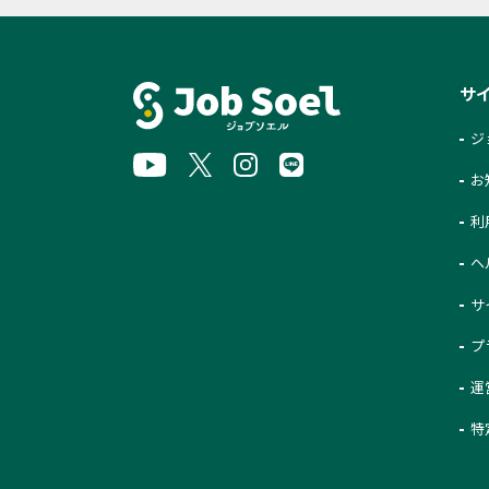
サ
ジ
お
利
ヘ
サ
プ
運
特