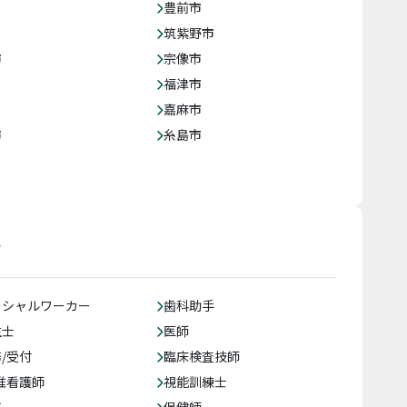
豊前市
筑紫野市
市
宗像市
福津市
嘉麻市
市
糸島市
す
ーシャルワーカー
歯科助手
生士
医師
/受付
臨床検査技師
准看護師
視能訓練士