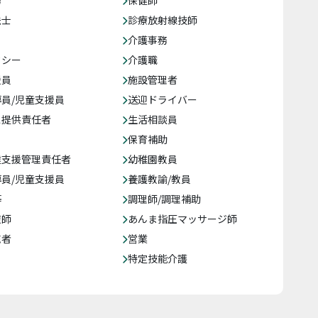
務
保健師
法士
診療放射線技師
介護事務
クシー
介護職
援員
施設管理者
員/児童支援員
送迎ドライバー
ス提供責任者
生活相談員
保育補助
達支援管理責任者
幼稚園教員
員/児童支援員
養護教諭/教員
等
調理師/調理補助
復師
あんま指圧マッサージ師
売者
営業
特定技能介護