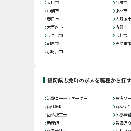
大川市
行橋市
中間市
小郡市
春日市
大野城
太宰府市
古賀市
うきは市
宮若市
朝倉市
みやま
那珂川市
福岡県志免町の求人を職種から探
治験コーディネーター
医療ソ
歯科医師
歯科衛
歯科技工士
医療事務
助産師
看護師/