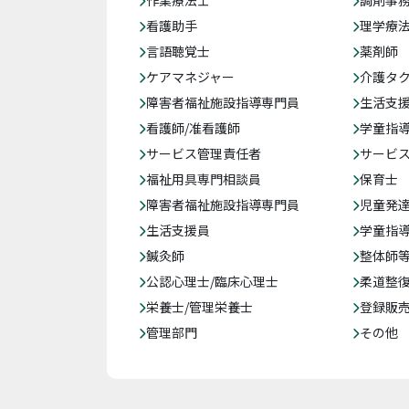
作業療法士
調剤事
看護助手
理学療
言語聴覚士
薬剤師
ケアマネジャー
介護タ
障害者福祉施設指導専門員
生活支
看護師/准看護師
学童指導
サービス管理責任者
サービ
福祉用具専門相談員
保育士
障害者福祉施設指導専門員
児童発
生活支援員
学童指導
鍼灸師
整体師
公認心理士/臨床心理士
柔道整
栄養士/管理栄養士
登録販
管理部門
その他