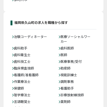
福岡県久山町の求人を職種から探す
治験コーディネーター
医療ソーシャルワー
カー
歯科助手
歯科医師
歯科衛生士
医師
歯科技工士
医療事務/受付
臨床検査技師
助産師
看護師/准看護師
視能訓練士
作業療法士
調剤事務
保健師
看護助手
理学療法士
診療放射線技師
言語聴覚士
薬剤師