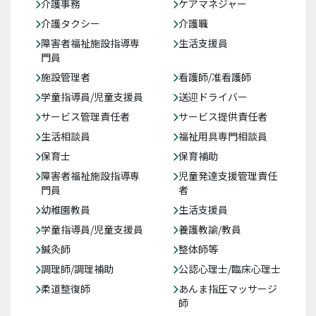
介護事務
ケアマネジャー
介護タクシー
介護職
障害者福祉施設指導専
生活支援員
門員
施設管理者
看護師/准看護師
学童指導員/児童支援員
送迎ドライバー
サービス管理責任者
サービス提供責任者
生活相談員
福祉用具専門相談員
保育士
保育補助
障害者福祉施設指導専
児童発達支援管理責任
門員
者
幼稚園教員
生活支援員
学童指導員/児童支援員
養護教諭/教員
鍼灸師
整体師等
調理師/調理補助
公認心理士/臨床心理士
柔道整復師
あんま指圧マッサージ
師