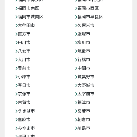
福岡市南区
福岡市西区
福岡市城南区
福岡市早良区
大牟田市
久留米市
直方市
飯塚市
田川市
柳川市
八女市
筑後市
大川市
行橋市
豊前市
中間市
小郡市
筑紫野市
春日市
大野城市
宗像市
太宰府市
古賀市
福津市
うきは市
宮若市
嘉麻市
朝倉市
みやま市
糸島市
那珂川市