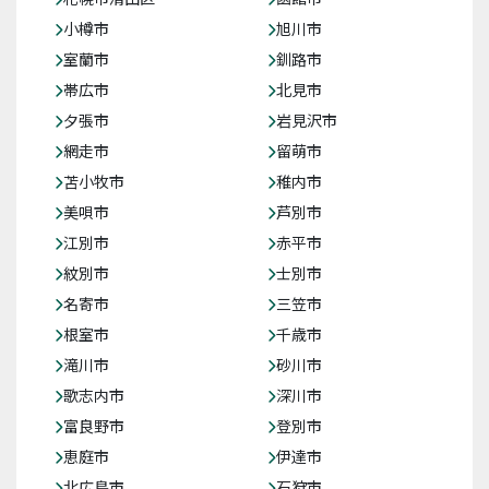
小樽市
旭川市
室蘭市
釧路市
帯広市
北見市
夕張市
岩見沢市
網走市
留萌市
苫小牧市
稚内市
美唄市
芦別市
江別市
赤平市
紋別市
士別市
名寄市
三笠市
根室市
千歳市
滝川市
砂川市
歌志内市
深川市
富良野市
登別市
恵庭市
伊達市
北広島市
石狩市