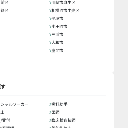
宮前区
川崎市麻生区
市緑区
相模原市中央区
市
平塚市
小田原市
三浦市
大和市
市
座間市
探す
ーシャルワーカー
歯科助手
生士
医師
/受付
臨床検査技師