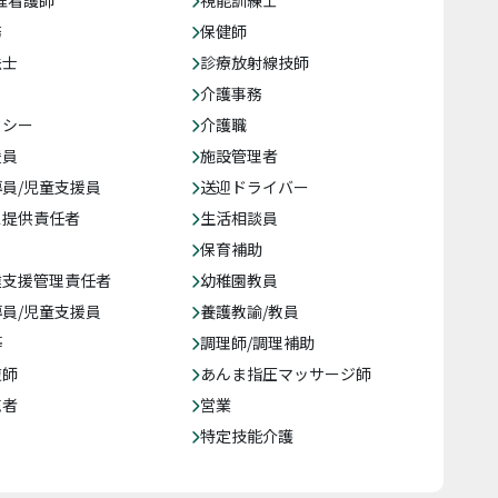
准看護師
視能訓練士
務
保健師
法士
診療放射線技師
介護事務
クシー
介護職
援員
施設管理者
員/児童支援員
送迎ドライバー
ス提供責任者
生活相談員
保育補助
達支援管理責任者
幼稚園教員
員/児童支援員
養護教諭/教員
等
調理師/調理補助
復師
あんま指圧マッサージ師
売者
営業
特定技能介護