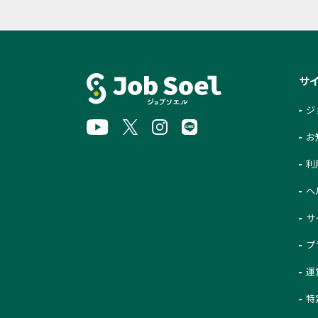
サ
ジ
お
利
ヘ
サ
プ
運
特