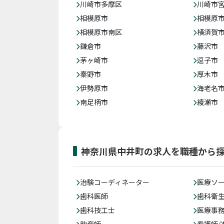
川崎市多摩区
川崎市
相模原市
相模原
相模原市南区
横須賀
鎌倉市
藤沢市
茅ヶ崎市
逗子市
秦野市
厚木市
伊勢原市
海老名
南足柄市
綾瀬市
神奈川県中井町の求人を職種から
治験コーディネーター
医療ソ
歯科医師
歯科衛
歯科技工士
医療事務