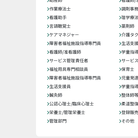
助産師
看護師/
作業療法士
調剤事
看護助手
理学療
言語聴覚士
薬剤師
ケアマネジャー
介護タ
障害者福祉施設指導専門員
生活支
看護師/准看護師
学童指導
サービス管理責任者
サービ
福祉用具専門相談員
保育士
障害者福祉施設指導専門員
児童発
生活支援員
学童指導
鍼灸師
整体師
公認心理士/臨床心理士
柔道整
栄養士/管理栄養士
登録販
管理部門
その他