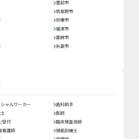
豊前市
筑紫野市
市
宗像市
福津市
嘉麻市
市
糸島市
す
ーシャルワーカー
歯科助手
生士
医師
/受付
臨床検査技師
准看護師
視能訓練士