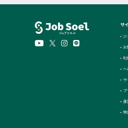
サ
ジ
お
利
ヘ
サ
プ
運
特