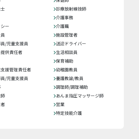
務
保健師
法士
診療放射線技師
介護事務
クシー
介護職
援員
施設管理者
員/児童支援員
送迎ドライバー
ス提供責任者
生活相談員
保育補助
達支援管理責任者
幼稚園教員
員/児童支援員
養護教諭/教員
等
調理師/調理補助
復師
あんま指圧マッサージ師
売者
営業
特定技能介護