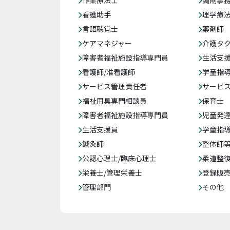
作業療法士
調剤事
看護助手
理学療
言語聴覚士
薬剤師
ケアマネジャー
介護タ
障害者福祉施設指導専門員
生活支
看護師/准看護師
学童指導
サービス管理責任者
サービ
福祉用具専門相談員
保育士
障害者福祉施設指導専門員
児童発
生活支援員
学童指導
鍼灸師
整体師
公認心理士/臨床心理士
柔道整
栄養士/管理栄養士
登録販
管理部門
その他