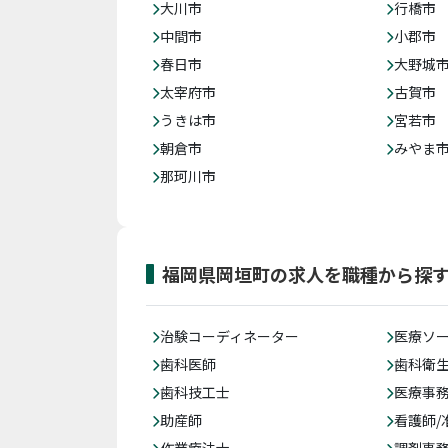
大川市
行橋市
中間市
小郡市
春日市
大野城
太宰府市
古賀市
うきは市
宮若市
朝倉市
みやま
那珂川市
福岡県岡垣町の求人を職種から探
治験コーディネーター
医療ソ
歯科医師
歯科衛
歯科技工士
医療事務
助産師
看護師/