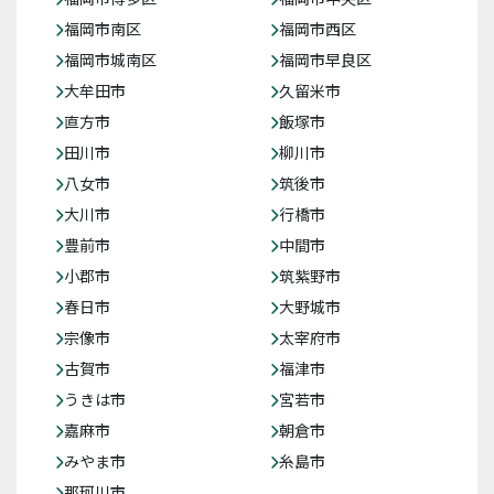
福岡市南区
福岡市西区
福岡市城南区
福岡市早良区
大牟田市
久留米市
直方市
飯塚市
田川市
柳川市
八女市
筑後市
大川市
行橋市
豊前市
中間市
小郡市
筑紫野市
春日市
大野城市
宗像市
太宰府市
古賀市
福津市
うきは市
宮若市
嘉麻市
朝倉市
みやま市
糸島市
那珂川市