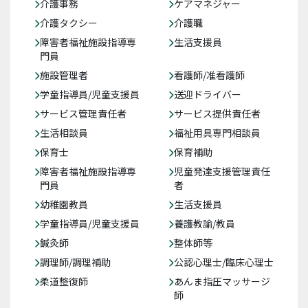
介護事務
ケアマネジャー
介護タクシー
介護職
障害者福祉施設指導専
生活支援員
門員
施設管理者
看護師/准看護師
学童指導員/児童支援員
送迎ドライバー
サービス管理責任者
サービス提供責任者
生活相談員
福祉用具専門相談員
保育士
保育補助
障害者福祉施設指導専
児童発達支援管理責任
門員
者
幼稚園教員
生活支援員
学童指導員/児童支援員
養護教諭/教員
鍼灸師
整体師等
調理師/調理補助
公認心理士/臨床心理士
柔道整復師
あんま指圧マッサージ
師