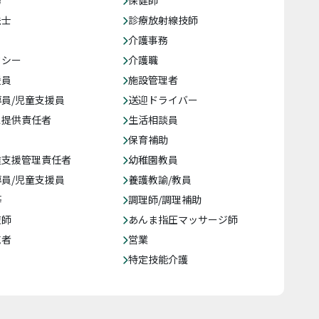
務
保健師
法士
診療放射線技師
介護事務
クシー
介護職
援員
施設管理者
員/児童支援員
送迎ドライバー
ス提供責任者
生活相談員
保育補助
達支援管理責任者
幼稚園教員
員/児童支援員
養護教諭/教員
等
調理師/調理補助
復師
あんま指圧マッサージ師
売者
営業
特定技能介護