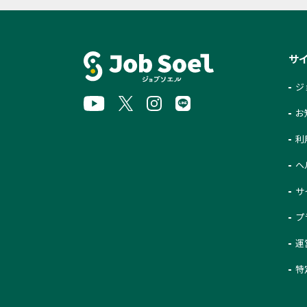
サ
ジ
お
利
ヘ
サ
プ
運
特