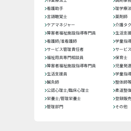
作業療法士
調剤事
看護助手
理学療
言語聴覚士
薬剤師
ケアマネジャー
介護タ
障害者福祉施設指導専門員
生活支
看護師/准看護師
学童指導
サービス管理責任者
サービ
福祉用具専門相談員
保育士
障害者福祉施設指導専門員
児童発
生活支援員
学童指導
鍼灸師
整体師
公認心理士/臨床心理士
柔道整
栄養士/管理栄養士
登録販
管理部門
その他