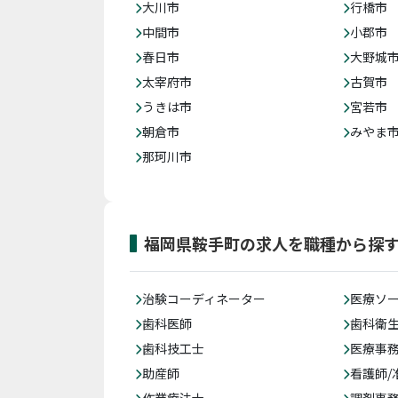
大川市
行橋市
中間市
小郡市
春日市
大野城
太宰府市
古賀市
うきは市
宮若市
朝倉市
みやま
那珂川市
福岡県鞍手町の求人を職種から探
治験コーディネーター
医療ソ
歯科医師
歯科衛
歯科技工士
医療事務
助産師
看護師/