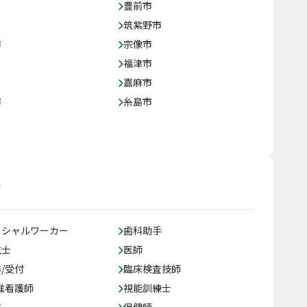
豊前市
筑紫野市
市
宗像市
福津市
嘉麻市
市
糸島市
す
ーシャルワーカー
歯科助手
生士
医師
/受付
臨床検査技師
准看護師
視能訓練士