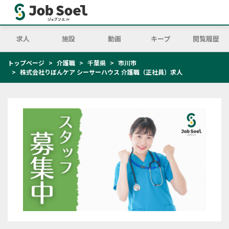
求人
施設
動画
キープ
閲覧履歴
トップページ
介護職
千葉県
市川市
株式会社りぼんケア シーサーハウス 介護職（正社員）求人