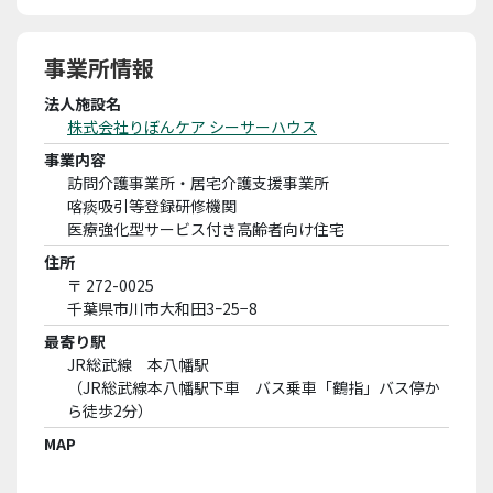
事業所情報
法人施設名
株式会社りぼんケア シーサーハウス
事業内容
訪問介護事業所・居宅介護支援事業所
喀痰吸引等登録研修機関
医療強化型サービス付き高齢者向け住宅
住所
〒 272-0025
千葉県市川市大和田3ｰ25−8
最寄り駅
JR総武線 本八幡駅
（JR総武線本八幡駅下車 バス乗車「鶴指」バス停か
ら徒歩2分）
MAP