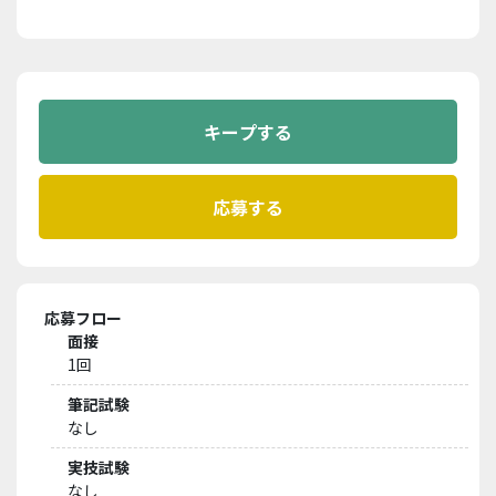
応募フロー
面接
1回
筆記試験
なし
実技試験
なし