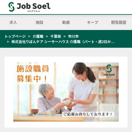
求人
施設
動画
キープ
閲覧履歴
トップページ
介護職
千葉県
市川市
株式会社りぼんケア シーサーハウス 介護職（パート・週2日か...