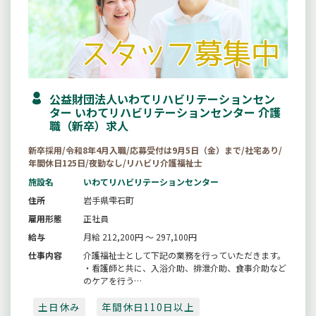
公益財団法人いわてリハビリテーションセン
ター いわてリハビリテーションセンター 介護
職（新卒）求人
新卒採用/令和8年4月入職/応募受付は9月5日（金）まで/社宅あり/
年間休日125日/夜勤なし/リハビリ介護福祉士
施設名
いわてリハビリテーションセンター
住所
岩手県雫石町
雇用形態
正社員
給与
月給 212,200円 ～ 297,100円
仕事内容
介護福祉士として下記の業務を行っていただきます。
・看護師と共に、入浴介助、排泄介助、食事介助など
のケアを行う
・療育環境の整備に伴う業務
土日休み
・入院患者のレクリエーション活動の企画・運営
年間休日110日以上