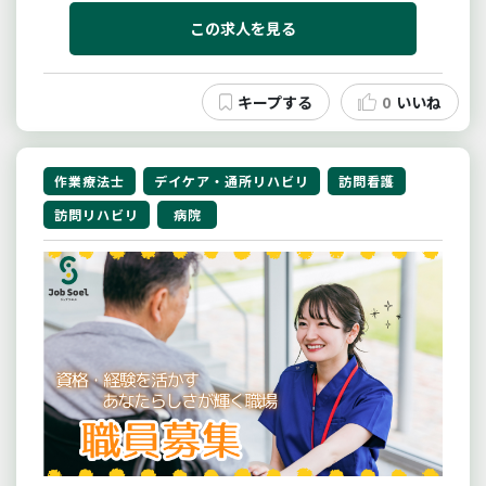
賞与あり
4月入職可
日勤のみ
この求人を見る
残業10時間以内
車通勤可
社会保険完備
未経験可
0
いいね
作業療法士
デイケア・通所リハビリ
訪問看護
訪問リハビリ
病院