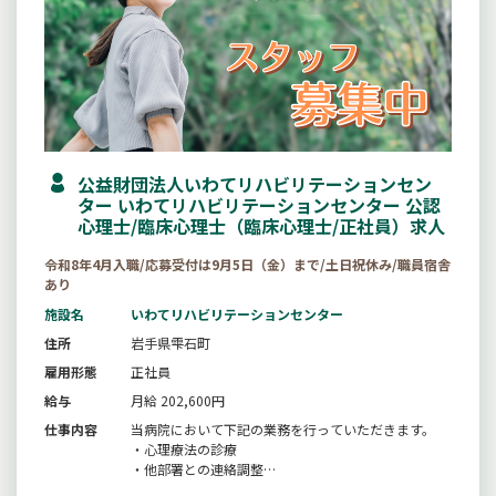
公益財団法人いわてリハビリテーションセン
ター いわてリハビリテーションセンター 公認
心理士/臨床心理士（臨床心理士/正社員）求人
令和8年4月入職/応募受付は9月5日（金）まで/土日祝休み/職員宿舎
あり
施設名
いわてリハビリテーションセンター
住所
岩手県雫石町
雇用形態
正社員
給与
月給 202,600円
仕事内容
当病院において下記の業務を行っていただきます。
・心理療法の診療
・他部署との連絡調整
・文書、統計、記録の作成、管理、保存