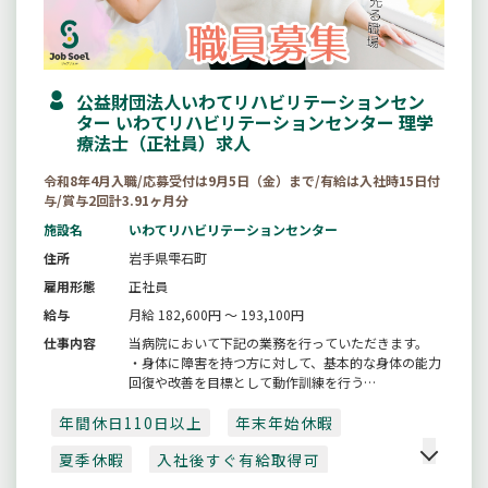
公益財団法人いわてリハビリテーションセン
ター いわてリハビリテーションセンター 理学
療法士（正社員）求人
令和8年4月入職/応募受付は9月5日（金）まで/有給は入社時15日付
与/賞与2回計3.91ヶ月分
施設名
いわてリハビリテーションセンター
住所
岩手県雫石町
雇用形態
正社員
給与
月給 182,600円 ～ 193,100円
仕事内容
当病院において下記の業務を行っていただきます。
・身体に障害を持つ方に対して、基本的な身体の能力
回復や改善を目標として動作訓練を行う
【採用日：令和８年４月１日】
年間休日110日以上
＊理学療法士免許の受験資格を取得見込みの方も応募
年末年始休暇
可能
夏季休暇
入社後すぐ有給取得可
（令和８年３月末日までに）
【変更範囲：変更なし】