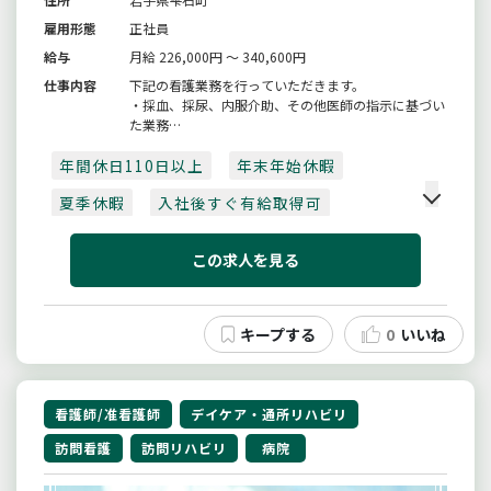
雇用形態
正社員
給与
月給 226,000円 ～ 340,600円
仕事内容
下記の看護業務を行っていただきます。
・採血、採尿、内服介助、その他医師の指示に基づい
た業務
・回復期リハビリテーション病棟における日常生活動
年間休日110日以上
作の向上、
年末年始休暇
自立に向けての看護ケア（排泄、食事、清潔援助な
夏季休暇
入社後すぐ有給取得可
ど）
【採用日：令和８年４月１日】
賞与あり
夜勤手当
月収20万以上
※ただし、合格者と相談のうえ、令和７年度中に採用
この求人を見る
する場合があります...
月収30万以上
4月入職可
日勤のみ
回復期病棟
残業10時間以内
車通勤可
0
いいね
社会保険完備
看護師/准看護師
デイケア・通所リハビリ
訪問看護
訪問リハビリ
病院