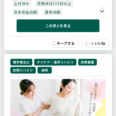
土日休み
・その他、臨床心理課の事務一般
年間休日110日以上
【採用日：令和８年４月１日】
年末年始休暇
夏季休暇
＊臨床心理士免許の受験資格を取得見込みの方も応募
可能
入社後すぐ有給取得可
賞与あり
（令和８年３月末日までに）
この求人を見る
【変更範囲：変更なし】
月収20万以上
4月入職可
日勤のみ
残業10時間以内
車通勤可
0
いいね
社会保険完備
未経験可
理学療法士
デイケア・通所リハビリ
訪問看護
訪問リハビリ
病院