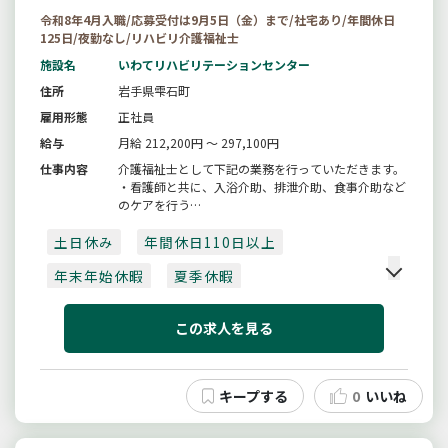
令和8年4月入職/応募受付は9月5日（金）まで/社宅あり/年間休日
125日/夜勤なし/リハビリ介護福祉士
施設名
いわてリハビリテーションセンター
住所
岩手県雫石町
雇用形態
正社員
給与
月給 212,200円 ～ 297,100円
仕事内容
介護福祉士として下記の業務を行っていただきます。
・看護師と共に、入浴介助、排泄介助、食事介助など
のケアを行う
・療育環境の整備に伴う業務
土日休み
・入院患者のレクリエーション活動の企画・運営
年間休日110日以上
・カンファレンスを通じて患者の機能回復へ関与
年末年始休暇
夏季休暇
【採用日：令和８年４月１日】
入社後すぐ有給取得可
賞与あり
※ただし、合格者と相談のうえ、令和７...
この求人を見る
月収20万以上
4月入職可
残業10時間以内
夜勤なし
車通勤可
0
いいね
社会保険完備
ブランク可