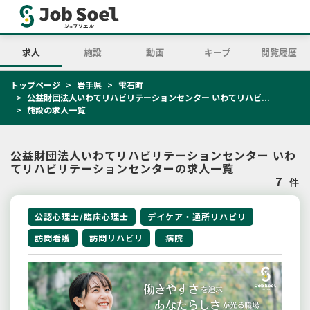
求人
施設
動画
キープ
閲覧履歴
トップページ
岩手県
雫石町
公益財団法人いわてリハビリテーションセンター いわてリハビ...
施設の求人一覧
公益財団法人いわてリハビリテーションセンター いわ
てリハビリテーションセンターの求人一覧
7
件
公認心理士/臨床心理士
デイケア・通所リハビリ
訪問看護
訪問リハビリ
病院