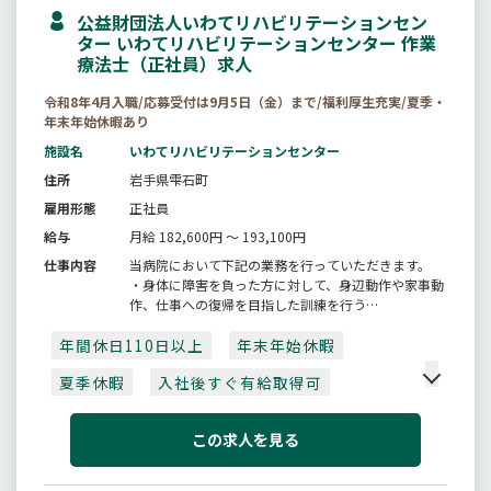
公益財団法人いわてリハビリテーションセン
ター いわてリハビリテーションセンター 作業
療法士（正社員）求人
令和8年4月入職/応募受付は9月5日（金）まで/福利厚生充実/夏季・
年末年始休暇あり
施設名
いわてリハビリテーションセンター
住所
岩手県雫石町
雇用形態
正社員
給与
月給 182,600円 ～ 193,100円
仕事内容
当病院において下記の業務を行っていただきます。
・身体に障害を負った方に対して、身辺動作や家事動
作、仕事への復帰を目指した訓練を行う
【採用日：令和８年４月１日】
年間休日110日以上
＊作業療法士免許の受験資格を取得見込みの方も応募
年末年始休暇
可能
夏季休暇
入社後すぐ有給取得可
（令和８年３月末日までに）
【変更範囲：変更なし】
賞与あり
4月入職可
日勤のみ
この求人を見る
残業10時間以内
車通勤可