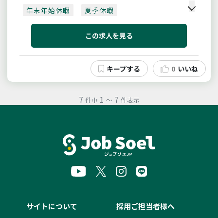
・カンファレンスを通じて患者の機能回復へ関与
年末年始休暇
夏季休暇
【採用日：令和８年４月１日】
入社後すぐ有給取得可
賞与あり
※ただし、合格者と相談のうえ、令和７...
この求人を見る
月収20万以上
4月入職可
残業10時間以内
夜勤なし
車通勤可
0
いいね
社会保険完備
ブランク可
7
1
7
件中
～
件表示
サイトについて
採用ご担当者様へ