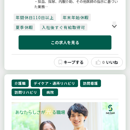
・採血、採尿、内服介助、その他医師の指示に基づい
た業務
・回復期リハビリテーション病棟における日常生活動
年間休日110日以上
作の向上、
年末年始休暇
自立に向けての看護ケア（排泄、食事、清潔援助な
夏季休暇
入社後すぐ有給取得可
ど）
【採用日：令和８年４月１日】
賞与あり
夜勤手当
月収20万以上
※ただし、合格者と相談のうえ、令和７年度中に採用
この求人を見る
する場合があります...
月収30万以上
4月入職可
日勤のみ
回復期病棟
残業10時間以内
車通勤可
0
いいね
社会保険完備
介護職
デイケア・通所リハビリ
訪問看護
訪問リハビリ
病院