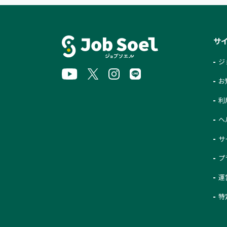
サ
ジ
お
利
ヘ
サ
プ
運
特