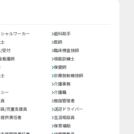
ーシャルワーカー
歯科助手
生士
医師
/受付
臨床検査技師
准看護師
視能訓練士
務
保健師
法士
診療放射線技師
介護事務
クシー
介護職
援員
施設管理者
員/児童支援員
送迎ドライバー
ス提供責任者
生活相談員
保育補助
達支援管理責任者
幼稚園教員