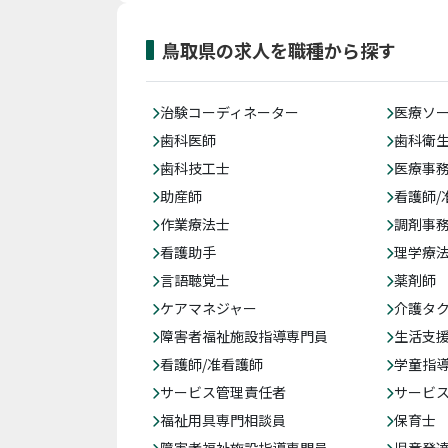
鳥取県の求人を職種から探す
治験コーディネーター
医療ソ
歯科医師
歯科衛
歯科技工士
医療事務
助産師
看護師/
作業療法士
調剤事
看護助手
理学療
言語聴覚士
薬剤師
ケアマネジャー
介護タ
障害者福祉施設指導専門員
生活支
看護師/准看護師
学童指導
サービス管理責任者
サービ
福祉用具専門相談員
保育士
障害者福祉施設指導専門員
児童発