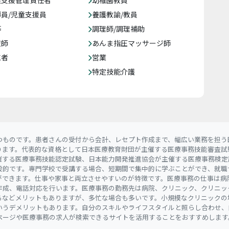
員/児童支援員
養護教諭/教員
等
調理師/調理補助
復師
あんま指圧マッサージ師
売者
営業
特定技能介護
つものです。患者さんの受付から会計、レセプト作成まで、幅広い業務を担う
ります。代表的な資格として日本医療教育財団が主催する医療事務技能審査試
催する医療事務技能認定試験、日本能力開発推進協会が主催する医療事務検定
般的です。専門学校で受講する場合、短期間で集中的に学ぶことができ、就職
ができます。仕事や家事と両立させやすいのが特徴です。医療事務の仕事は病
作成、電話対応を行います。医療事務の勤務先は病院、クリニック、クリニッ
るなどメリットもありますが、多忙な場合も多いです。小規模なクリニックの
いうデメリットもあります。自分のスキルやライフスタイルと照らし合わせ、
ページや医療事務の求人が検索できるサイトを活用することをおすすめします