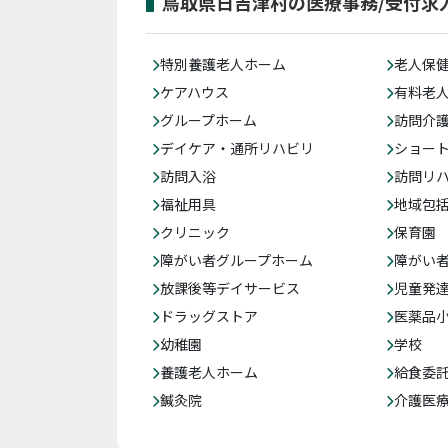
鳥取県日吉津村の医療事務/受付求
特別養護老人ホーム
老人保
ケアハウス
有料老
グループホーム
訪問介
デイケア・通所リハビリ
ショー
訪問入浴
訪問リ
福祉用具
地域包
クリニック
保育園
障がい者グループホーム
障がい
放課後等デイサービス
児童発
ドラッグストア
医薬品
幼稚園
学校
養護老人ホーム
給食委
鍼灸院
介護医