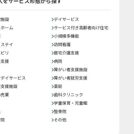
人をサービス形態から探す
健施設
デイサービス
人ホーム
サービス付き高齢者向け住宅
護
小規模多機能
トステイ
訪問看護
ハビリ
居宅介護支援
括支援
病院
障がい者支援施設
者デイサービス
障がい者就労支援
達支援施設
薬局
小売業
歯科クリニック
学童保育・児童館
託
整骨院
療院
その他