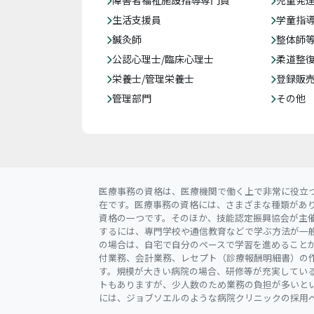
生活支援員
学童指導
鍼灸師
整体師
公認心理士/臨床心理士
柔道整
栄養士/管理栄養士
登録販
管理部門
その他
医療事務の資格は、医療機関で働く上で非常に役立
在です。医療事務の資格には、さまざまな種類があ
資格の一つです。そのほか、技能認定振興協会が主
するには、専門学校や通信教育などで学ぶ方法が一
の場合は、自宅で自分のペースで学習を進めること
付業務、会計業務、レセプト（診療報酬明細書）の
す。規模が大きい病院の場合、研修等が充実してい
トもありますが、少人数のため業務の負担が多いと
には、ジョブソエルのような病院クリニックの採用