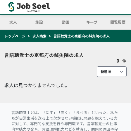
求人
施設
動画
キープ
閲覧履歴
トップページ
求人検索
言語聴覚士の京都府の鍼灸院の求人
言語聴覚士の京都府の鍼灸院の求人
0
件
求人は見つかりませんでした。
言語聴覚士とは、「話す」「聞く」「食べる」といった、私た
ちが日常生活を送る上で欠かせない機能に問題を抱えている方
に対して、専門的な支援を行う専門職です。言語聴覚士の仕事
内容聴力や発音、言語理解能力などを検査し、問題の原因や程