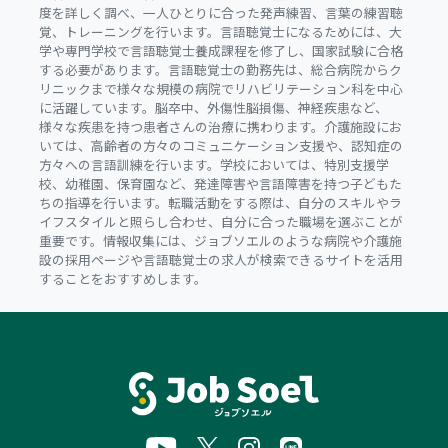
度を詳しく調べ、一人ひとりに合った発声練習、言葉の練習聴
覚、トレーニングを行います。言語聴覚士になるためには、大
学や専門学校で言語聴覚士養成課程を修了し、国家試験に合格
する必要があります。言語聴覚士の勤務先は、総合病院からク
リニックまで様々な規模の病院でリハビリテーション科を中心
に活躍しています。脳卒中、外傷性脳損傷、神経疾患など、
様々な疾患を持つ患者さんの治療に携わります。介護施設にお
いては、高齢者の方々のコミュニケーション支援や、認知症の
方々への言語訓練を行います。学校においては、特別支援学
校、幼稚園、保育園など、発達障害や言語障害を持つ子どもた
ちの指導を行います。転職活動をする際は、自分のスキルやラ
イフスタイルと照らし合わせ、自分に合った職場を選ぶことが
重要です。情報収集には、ジョブソエルのような病院や介護施
設の採用ページや言語聴覚士の求人が検索できるサイトを活用
することをおすすめします。