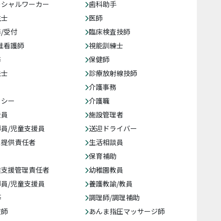
ーシャルワーカー
歯科助手
生士
医師
/受付
臨床検査技師
准看護師
視能訓練士
務
保健師
法士
診療放射線技師
介護事務
クシー
介護職
援員
施設管理者
員/児童支援員
送迎ドライバー
ス提供責任者
生活相談員
保育補助
達支援管理責任者
幼稚園教員
員/児童支援員
養護教諭/教員
等
調理師/調理補助
復師
あんま指圧マッサージ師