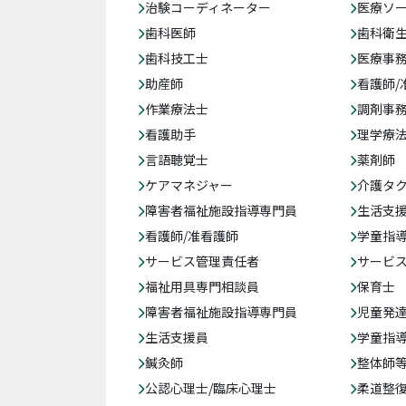
治験コーディネーター
医療ソ
歯科医師
歯科衛
歯科技工士
医療事務
助産師
看護師/
作業療法士
調剤事
看護助手
理学療
言語聴覚士
薬剤師
ケアマネジャー
介護タ
障害者福祉施設指導専門員
生活支
看護師/准看護師
学童指導
サービス管理責任者
サービ
福祉用具専門相談員
保育士
障害者福祉施設指導専門員
児童発
生活支援員
学童指導
鍼灸師
整体師
公認心理士/臨床心理士
柔道整