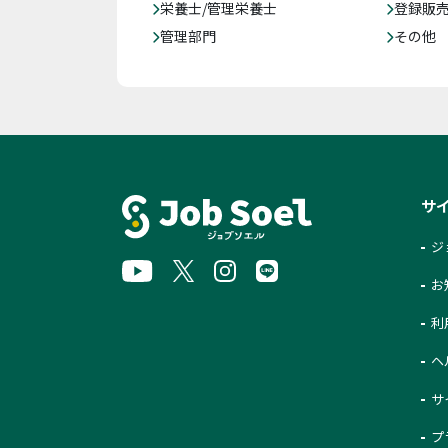
栄養士/管理栄養士
登録販
管理部門
その他
サ
ジ
お
利
ヘ
サ
プ