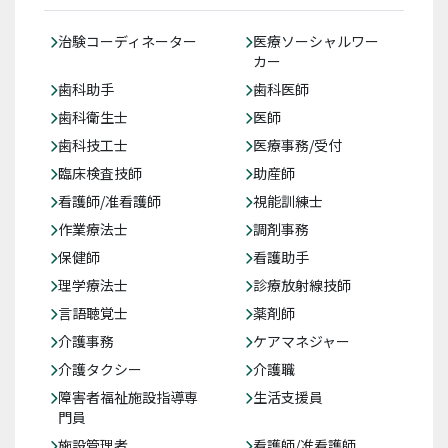
治験コーディネーター
医療ソーシャルワー
カー
歯科助手
歯科医師
歯科衛生士
医師
歯科技工士
医療事務/受付
臨床検査技師
助産師
看護師/准看護師
視能訓練士
作業療法士
調剤事務
保健師
看護助手
理学療法士
診療放射線技師
言語聴覚士
薬剤師
介護事務
ケアマネジャー
介護タクシー
介護職
障害者福祉施設指導専
生活支援員
門員
施設管理者
看護師/准看護師