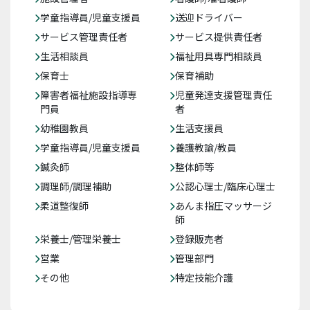
学童指導員/児童支援員
送迎ドライバー
サービス管理責任者
サービス提供責任者
生活相談員
福祉用具専門相談員
保育士
保育補助
障害者福祉施設指導専
児童発達支援管理責任
門員
者
幼稚園教員
生活支援員
学童指導員/児童支援員
養護教諭/教員
鍼灸師
整体師等
調理師/調理補助
公認心理士/臨床心理士
柔道整復師
あんま指圧マッサージ
師
栄養士/管理栄養士
登録販売者
営業
管理部門
その他
特定技能介護