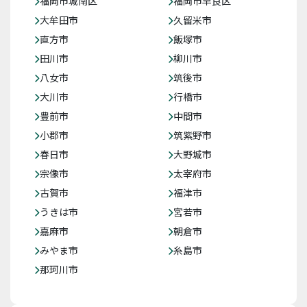
福岡市城南区
福岡市早良区
大牟田市
久留米市
直方市
飯塚市
田川市
柳川市
八女市
筑後市
大川市
行橋市
豊前市
中間市
小郡市
筑紫野市
春日市
大野城市
宗像市
太宰府市
古賀市
福津市
うきは市
宮若市
嘉麻市
朝倉市
みやま市
糸島市
那珂川市