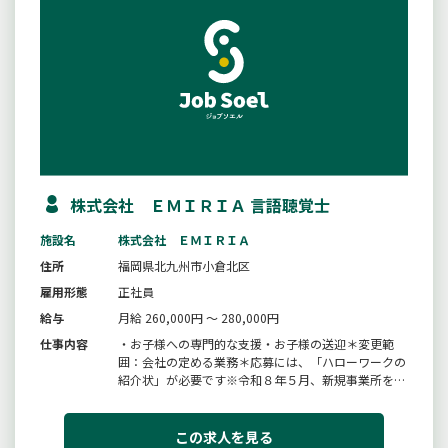
株式会社 ＥＭＩＲＩＡ 言語聴覚士
施設名
株式会社 ＥＭＩＲＩＡ
住所
福岡県北九州市小倉北区
雇用形態
正社員
給与
月給 260,000円 ～ 280,000円
仕事内容
・お子様への専門的な支援・お子様の送迎＊変更範
囲：会社の定める業務＊応募には、「ハローワークの
紹介状」が必要です※令和８年５月、新規事業所を上
富野にオープン。
この求人を見る