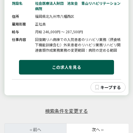
施設名
社会医療法人財団 池友会 青山リハビリテーション
病院
住所
福岡県北九州市八幡西区
雇用形態
正社員
給与
月給 246,000円 ～ 287,500円
仕事内容
回復期リハ病棟での入院患者のリハビリ業務（摂食嚥
下機能訓練含む）外来患者のリハビリ業務リハビリ関
連書類作成業務業務の変更範囲：病院の定める範囲
この求人を見る
検索条件を変更する
‹‹ 前へ
次へ ››