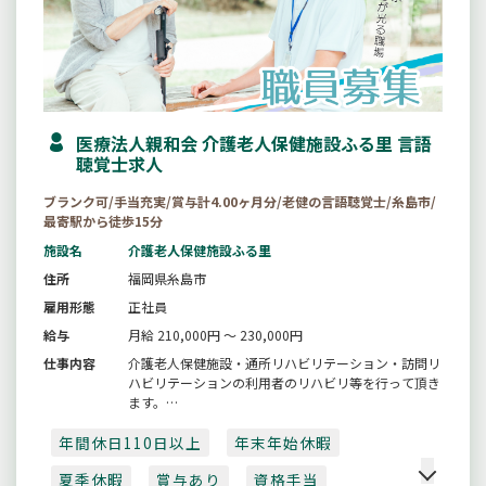
医療法人親和会 介護老人保健施設ふる里 言語
聴覚士求人
ブランク可/手当充実/賞与計4.00ヶ月分/老健の言語聴覚士/糸島市/
最寄駅から徒歩15分
施設名
介護老人保健施設ふる里
住所
福岡県糸島市
雇用形態
正社員
給与
月給 210,000円 ～ 230,000円
仕事内容
介護老人保健施設・通所リハビリテーション・訪問リ
ハビリテーションの利用者のリハビリ等を行って頂き
ます。
【変更範囲：変更なし】
年間休日110日以上
年末年始休暇
夏季休暇
賞与あり
資格手当