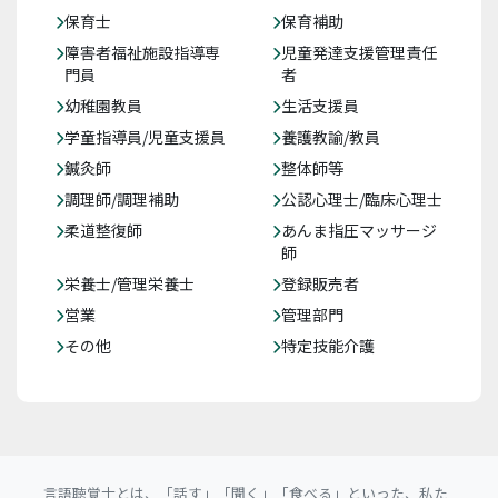
保育士
保育補助
障害者福祉施設指導専
児童発達支援管理責任
門員
者
幼稚園教員
生活支援員
学童指導員/児童支援員
養護教諭/教員
鍼灸師
整体師等
調理師/調理補助
公認心理士/臨床心理士
柔道整復師
あんま指圧マッサージ
師
栄養士/管理栄養士
登録販売者
営業
管理部門
その他
特定技能介護
言語聴覚士とは、「話す」「聞く」「食べる」といった、私た