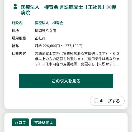
医療法人 柳育会 言語聴覚士【正社員】※柳
病院
施設名
医療法人 柳育会
住所
福岡県八女市
雇用形態
正社員
給与
月給 226,600円 ～ 277,100円
仕事内容
言語聴覚士業務（実務経験ある方優遇します）・６０
歳以上の方の応募も歓迎します（雇用条件は異なりま
す）※仕事内容の変更範囲：変更なし【来所せずに紹
介状が受け取れます／利用条件あり】ハローワーク八
女電話番号：０９４３−２３−６１８８
この求人を見る
ハロワ
言語聴覚士