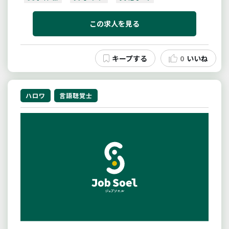
手当充実
月収20万以上
日勤のみ
この求人を見る
夜勤なし
車通勤可
社会保険完備
ブランク可
未経験可
0
いいね
ハロワ
言語聴覚士