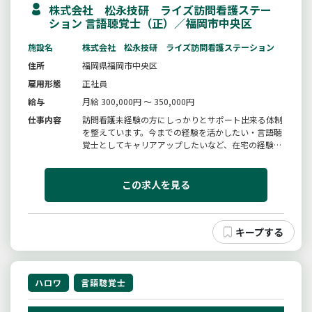
株式会社 松永技研 ライズ訪問看護ステー
ション 言語聴覚士（正）／福岡市中央区
施設名
株式会社 松永技研 ライズ訪問看護ステーション
住所
福岡県福岡市中央区
雇用形態
正社員
給与
月給 300,000円 ～ 350,000円
仕事内容
訪問看護未経験の方にしっかりとサポート出来る体制
を整えています。今までの経験を活かしたい・言語聴
覚士としてキャリアアップしたいなど、在宅の経験を
積んでみませんか。２０代、３０代、４０代、５０代
と幅広い年齢層の職員が働いています。・理学療法
士・作業療法士・言語聴覚士在籍・タブレットを支給
この求人を見る
（電子カルテ入力）・事業所は...
ハロワ
言語聴覚士