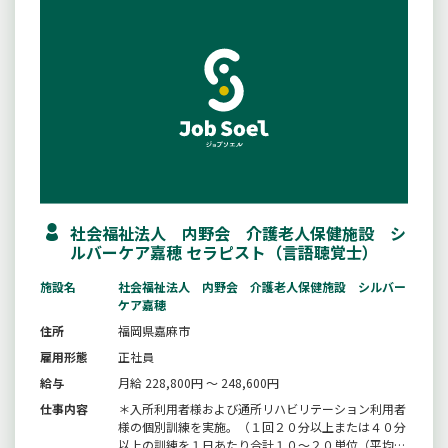
社会福祉法人 内野会 介護老人保健施設 シ
ルバーケア嘉穂 セラピスト（言語聴覚士）
施設名
社会福祉法人 内野会 介護老人保健施設 シルバー
ケア嘉穂
住所
福岡県嘉麻市
雇用形態
正社員
給与
月給 228,800円 ～ 248,600円
仕事内容
＊入所利用者様および通所リハビリテーション利用者
様の個別訓練を実施。（１回２０分以上または４０分
以上の訓練を１日あたり合計１０〜２０単位（平均１