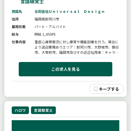
言語聴覚士
施設名
合同会社Ｕｎｉｖｅｒｓａｌ Ｄｅｓｉｇｎ
住所
福岡県那珂川市
雇用形態
パート・アルバイト
給与
時給 1,450円
仕事内容
重症心身障害児に対し療育や機能訓練を行う。場合に
より送迎業務ありエリア：那珂川市、大野城市、春日
市、大宰府市、福岡市及びその近辺社用車：キャラバ
ン、ヴォクシー、エスティマ、タントＮＢＯＸ、ＲＩ
Ｏ変更の範囲：変更なし※令和８年８月二号店オープ
ン
この求人を見る
ハロワ
言語聴覚士