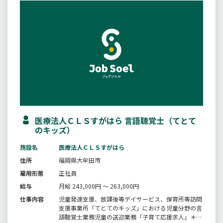
医療法人ＣＬＳすがはら 言語聴覚士（てとて
のキッズ）
施設名
医療法人ＣＬＳすがはら
住所
福岡県大牟田市
雇用形態
正社員
給与
月給 243,000円 ～ 263,000円
仕事内容
児童発達支援、放課後等デイサービス、保育所等訪問
支援事業所「てとてのキッズ」における児童分野の言
語聴覚士業務児童の送迎業務「子育て応援求人」＊