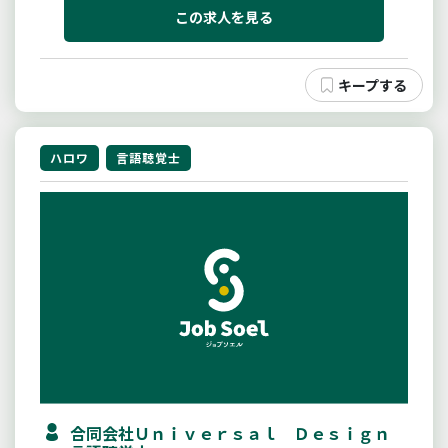
この求人を見る
ハロワ
言語聴覚士
合同会社Ｕｎｉｖｅｒｓａｌ Ｄｅｓｉｇｎ