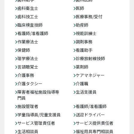
歯科衛生士
医師
歯科技工士
医療事務/受付
臨床検査技師
助産師
看護師/准看護師
視能訓練士
作業療法士
調剤事務
保健師
看護助手
理学療法士
診療放射線技師
言語聴覚士
薬剤師
介護事務
ケアマネジャー
介護タクシー
介護職
障害者福祉施設指導専
生活支援員
門員
施設管理者
看護師/准看護師
学童指導員/児童支援員
送迎ドライバー
サービス管理責任者
サービス提供責任者
生活相談員
福祉用具専門相談員