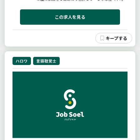
５単位程度）行う。＊リハビリテーション実施計画書
の作成・担当者会議への出席＊パソコンやタブレット
端末を使用し介護ソフトへの入力＊ご利用者様の自宅
この求人を見る
を訪問（社用車／ＡＴ使用）...
ハロワ
言語聴覚士