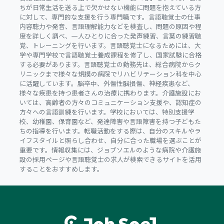
ちが日常生活を送る上で欠かせない機能に問題を抱えている方
に対して、専門的な支援を行う専門職です。言語聴覚士の仕事
内容聴力や発音、言語理解能力などを検査し、問題の原因や程
度を詳しく調べ、一人ひとりに合った発声練習、言葉の練習聴
覚、トレーニングを行います。言語聴覚士になるためには、大
学や専門学校で言語聴覚士養成課程を修了し、国家試験に合格
する必要があります。言語聴覚士の勤務先は、総合病院からク
リニックまで様々な規模の病院でリハビリテーション科を中心
に活躍しています。脳卒中、外傷性脳損傷、神経疾患など、
様々な疾患を持つ患者さんの治療に携わります。介護施設にお
いては、高齢者の方々のコミュニケーション支援や、認知症の
方々への言語訓練を行います。学校においては、特別支援学
校、幼稚園、保育園など、発達障害や言語障害を持つ子どもた
ちの指導を行います。転職活動をする際は、自分のスキルやラ
イフスタイルと照らし合わせ、自分に合った職場を選ぶことが
重要です。情報収集には、ジョブソエルのような病院や介護施
設の採用ページや言語聴覚士の求人が検索できるサイトを活用
することをおすすめします。