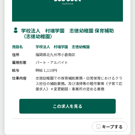
学校法人 村端学園 志徳幼稚園 保育補助
（志徳幼稚園）
施設名
学校法人 村端学園 志徳幼稚園
住所
福岡県北九州市小倉南区
雇用形態
パート・アルバイト
給与
時給 1,110円
仕事内容
志徳幼稚園での保育補助業務・日常保育におけるクラ
ス担任の補助業務。及び清掃等の軽作業等《子育て応
援求人》＊変更範囲：事業所の定める業務
この求人を見る