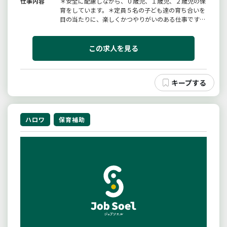
仕事内容
＊安全に配慮しながら、０歳児、１歳児、２歳児の保
育をしています。＊定員５名の子ども達の育ち合いを
目の当たりに、楽しくかつやりがいのある仕事です。
＊少人数の子どもを保育しています。＊保育補助員と
しての仕事をお願いします。＊変更範囲：事業所の定
める業務
この求人を見る
ハロワ
保育補助