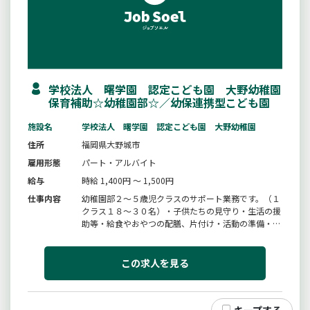
学校法人 曙学園 認定こども園 大野幼稚園
保育補助☆幼稚園部☆／幼保連携型こども園
施設名
学校法人 曙学園 認定こども園 大野幼稚園
住所
福岡県大野城市
雇用形態
パート・アルバイト
給与
時給 1,400円 ～ 1,500円
仕事内容
幼稚園部２〜５歳児クラスのサポート業務です。（１
クラス１８〜３０名）・子供たちの見守り・生活の援
助等・給食やおやつの配膳、片付け・活動の準備・後
片付け・清掃、玩具の消毒※保護者対応や書き物等を
お願いすることはありません。変更の範囲：会社の定
める業務（保育園部への可能性あり）
この求人を見る