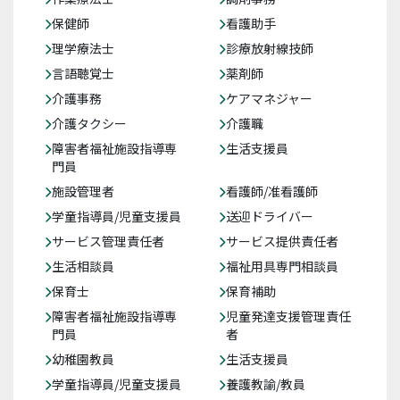
保健師
看護助手
理学療法士
診療放射線技師
言語聴覚士
薬剤師
介護事務
ケアマネジャー
介護タクシー
介護職
障害者福祉施設指導専
生活支援員
門員
施設管理者
看護師/准看護師
学童指導員/児童支援員
送迎ドライバー
サービス管理責任者
サービス提供責任者
生活相談員
福祉用具専門相談員
保育士
保育補助
障害者福祉施設指導専
児童発達支援管理責任
門員
者
幼稚園教員
生活支援員
学童指導員/児童支援員
養護教諭/教員