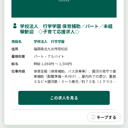
学校法人 行学学園 保育補助／パート／未経
験歓迎 ◇子育て応援求人◇
施設名
学校法人 行学学園
住所
福岡県北九州市若松区
雇用形態
パート・アルバイト
給与
時給 1,060円 ～ 1,500円
仕事内容
保育全般（保育補助、バス添乗等）、園児の見守り食
事補助（配膳準備・片付け）、屋内外での遊び、着替
えなど＊園児数：０〜５歳児／約７０名（１クラス２
０名〜３５名）＊幼稚園間の移動を行っていただく場
合があります（有資格者のみ／自家用車使用）＊雇用
期間：令和９年３月３１日迄以降、１年毎の更新業務
この求人を見る
の変更範囲：会社の定める業...