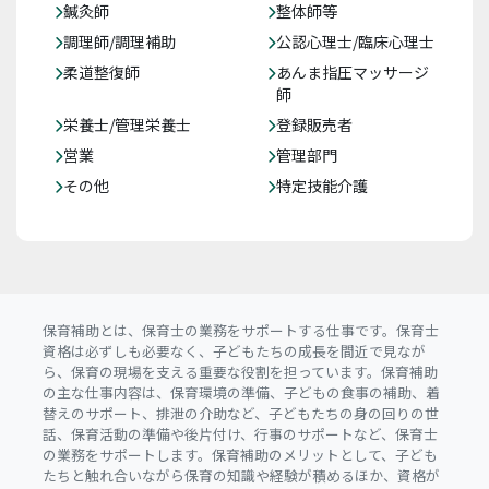
鍼灸師
整体師等
調理師/調理補助
公認心理士/臨床心理士
柔道整復師
あんま指圧マッサージ
師
栄養士/管理栄養士
登録販売者
営業
管理部門
その他
特定技能介護
保育補助とは、保育士の業務をサポートする仕事です。保育士
資格は必ずしも必要なく、子どもたちの成長を間近で見なが
ら、保育の現場を支える重要な役割を担っています。保育補助
の主な仕事内容は、保育環境の準備、子どもの食事の補助、着
替えのサポート、排泄の介助など、子どもたちの身の回りの世
話、保育活動の準備や後片付け、行事のサポートなど、保育士
の業務をサポートします。保育補助のメリットとして、子ども
たちと触れ合いながら保育の知識や経験が積めるほか、資格が