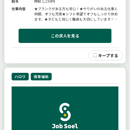
給与
時給 1,150円
仕事内容
★ブランクがある方も安心！★やりがいのある仕事と
仲間、オフも充実★シフト希望でオフもしっかり休め
ます。★子どもと同じく職員も大切にしています！仕
事内容・保育全般の補助・衛生管理変更範囲：変更な
し
この求人を見る
ハロワ
保育補助