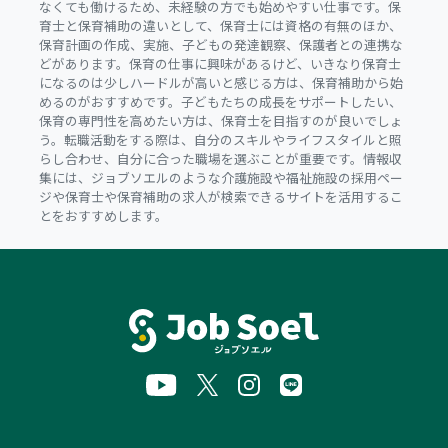
なくても働けるため、未経験の方でも始めやすい仕事です。保
育士と保育補助の違いとして、保育士には資格の有無のほか、
保育計画の作成、実施、子どもの発達観察、保護者との連携な
どがあります。保育の仕事に興味があるけど、いきなり保育士
になるのは少しハードルが高いと感じる方は、保育補助から始
めるのがおすすめです。子どもたちの成長をサポートしたい、
保育の専門性を高めたい方は、保育士を目指すのが良いでしょ
う。転職活動をする際は、自分のスキルやライフスタイルと照
らし合わせ、自分に合った職場を選ぶことが重要です。情報収
集には、ジョブソエルのような介護施設や福祉施設の採用ペー
ジや保育士や保育補助の求人が検索できるサイトを活用するこ
とをおすすめします。