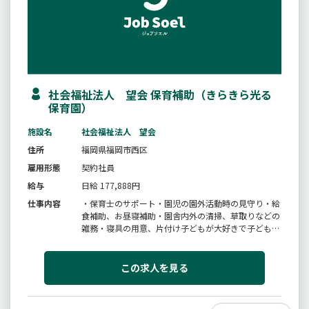
社会福祉法人 望会 保育補助（きらきら光る
保育園）
施設名
社会福祉法人 望会
住所
福岡県福岡市西区
雇用形態
契約社員
給与
日給 177,888円
仕事内容
・保育士のサポート・園児の園外活動時の見守り・給
食補助、お昼寝補助・園舎内外の清掃、草取りなどの
雑務・寝具の用意、片付け子どもが大好きで子どもの
ことを第一に考えることができる方、子どもの育ちに
しっかり寄り添いたいという方は、是非ご応募くださ
い。※基本的に１年毎更新となります。＃変更範囲：
この求人を見る
変更なし