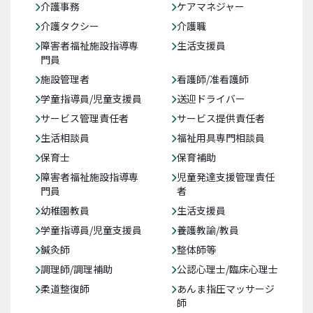
介護事務
ケアマネジャー
介護タクシー
介護職
障害者福祉施設指導専
生活支援員
門員
施設管理者
看護師/准看護師
学童指導員/児童支援員
送迎ドライバー
サービス管理責任者
サービス提供責任者
生活相談員
福祉用具専門相談員
保育士
保育補助
障害者福祉施設指導専
児童発達支援管理責任
門員
者
幼稚園教員
生活支援員
学童指導員/児童支援員
養護教諭/教員
鍼灸師
整体師等
調理師/調理補助
公認心理士/臨床心理士
柔道整復師
あんま指圧マッサージ
師