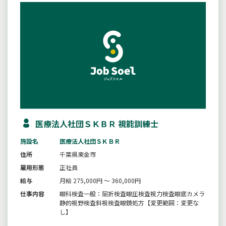
医療法人社団ＳＫＢＲ 視能訓練士
施設名
医療法人社団ＳＫＢＲ
住所
千葉県東金市
雇用形態
正社員
給与
月給 275,000円 ～ 360,000円
仕事内容
眼科検査一般：屈折検査眼圧検査視力検査眼底カメラ
静的視野検査斜視検査眼鏡処方【変更範囲：変更な
し】