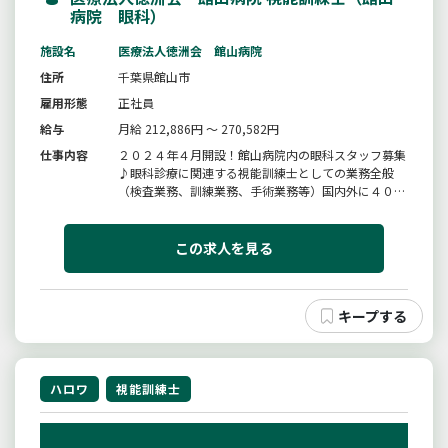
病院 眼科）
施設名
医療法人徳洲会 館山病院
住所
千葉県館山市
雇用形態
正社員
給与
月給 212,886円 ～ 270,582円
仕事内容
２０２４年４月開設！館山病院内の眼科スタッフ募集
♪眼科診療に関連する視能訓練士としての業務全般
（検査業務、訓練業務、手術業務等）国内外に４００
の施設、４９，７００人の職員を有する徳洲会グルー
プの病院です。安定した経営基盤と充実した福利厚生
制度があります。■応募前職場見学できます！事前に
この求人を見る
ご連絡ください。【変更範囲：...
ハロワ
視能訓練士