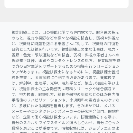
視能訓練士とは、目の機能に関する専門家です。眼科医の指示
のもと、視力や視野などの様々な視能を検査し、弱視や斜視な
ど、視機能に問題を抱える患者さんに対して、視機能の回復を
目的とした訓練を行います。視能訓練士の主な仕事は、視力・
視野・色覚・眼球運動などの検査、弱視・斜視の患者さんへの
視能矯正訓練、眼鏡やコンタクトレンズの処方、 視覚障害を持
つ方の日常生活をサポートするための指導を行うロービジョン
ケアがあります。視能訓練士になるためには、視能訓練士養成
校を卒業し、国家試験に合格する必要があります。養成校で
は、解剖学、生理学、光学、視能学など、幅広い知識を学びま
す。視能訓練士の主な勤務先は眼科クリニックや総合病院で
す。視力検査、眼鏡処方、斜視や弱視の訓練などのほか白内障
手術後のリハビリテーションや、小児眼科の患者さんのケアな
ど、多岐にわたる業務を担当します。そのほかでは、メガネ
メーカーやコンタクトレンズメーカーの研究開発部門、眼鏡店
など、企業で働く視能訓練士もいます。転職活動をする際は、
自分のスキルやライフスタイルと照らし合わせ、自分に合った
職場を選ぶことが重要です。情報収集には、ジョブソエルのよ