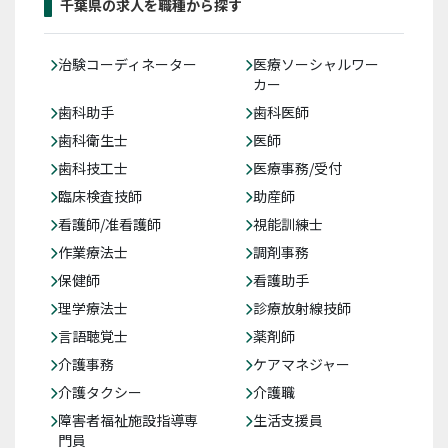
千葉県の求人を職種から探す
治験コーディネーター
医療ソーシャルワー
カー
歯科助手
歯科医師
歯科衛生士
医師
歯科技工士
医療事務/受付
臨床検査技師
助産師
看護師/准看護師
視能訓練士
作業療法士
調剤事務
保健師
看護助手
理学療法士
診療放射線技師
言語聴覚士
薬剤師
介護事務
ケアマネジャー
介護タクシー
介護職
障害者福祉施設指導専
生活支援員
門員