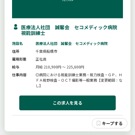
医療法人社団 誠馨会 セコメディック病院
視能訓練士
施設名
医療法人社団 誠馨会 セコメディック病院
住所
千葉県船橋市
雇用形態
正社員
給与
月給 210,900円 ～ 225,600円
仕事内容
◎病院における視能訓練士業務・視力検査・ＧＰ、Ｈ
ＦＡ視野検査・ＯＣＴ撮影等一般業務【変更範囲：な
し】
この求人を見る