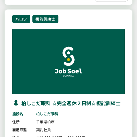
ハロワ
視能訓練士
柏しこだ眼科 ☆完全週休２日制☆視能訓練士
施設名
柏しこだ眼科
住所
千葉県柏市
雇用形態
契約社員