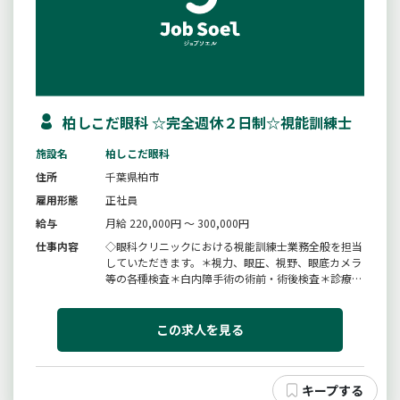
柏しこだ眼科 ☆完全週休２日制☆視能訓練士
施設名
柏しこだ眼科
住所
千葉県柏市
雇用形態
正社員
給与
月給 220,000円 ～ 300,000円
仕事内容
◇眼科クリニックにおける視能訓練士業務全般を担当
していただきます。＊視力、眼圧、視野、眼底カメラ
等の各種検査＊白内障手術の術前・術後検査＊診療補
助、手術補助＊オルソケラトロジー、小児近視治療
（リジュセア）＊院内清掃など☆総合病院で約１０年
間眼科部長を務めた院長のもと、日帰り白内障手術を
この求人を見る
中心に幅広い診療を行っていま...