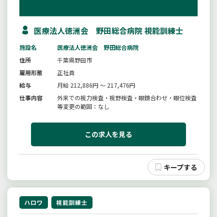
医療法人徳洲会 野田総合病院 視能訓練士
施設名
医療法人徳洲会 野田総合病院
住所
千葉県野田市
雇用形態
正社員
給与
月給 212,886円 ～ 217,476円
仕事内容
外来での視力検査・視野検査・眼鏡合わせ・眼位検査
等変更の範囲：なし
この求人を見る
ハロワ
視能訓練士