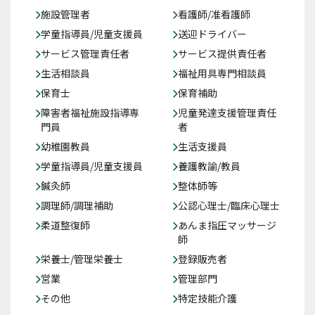
施設管理者
看護師/准看護師
学童指導員/児童支援員
送迎ドライバー
サービス管理責任者
サービス提供責任者
生活相談員
福祉用具専門相談員
保育士
保育補助
障害者福祉施設指導専
児童発達支援管理責任
門員
者
幼稚園教員
生活支援員
学童指導員/児童支援員
養護教諭/教員
鍼灸師
整体師等
調理師/調理補助
公認心理士/臨床心理士
柔道整復師
あんま指圧マッサージ
師
栄養士/管理栄養士
登録販売者
営業
管理部門
その他
特定技能介護