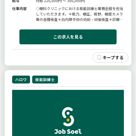
給与
月給 220,000円 ～ 300,000円
仕事内容
◇眼科クリニックにおける視能訓練士業務全般を担当
していただきます。＊視力、眼圧、視野、眼底カメラ
等の各種検査＊白内障手術の術前・術後検査＊診療補
助、手術補助＊オルソケラトロジー、小児近視治療
（リジュセア）＊院内清掃など☆総合病院で約１０年
間眼科部長を務めた院長のもと、日帰り白内障手術を
この求人を見る
中心に幅広い診療を行っていま...
ハロワ
視能訓練士