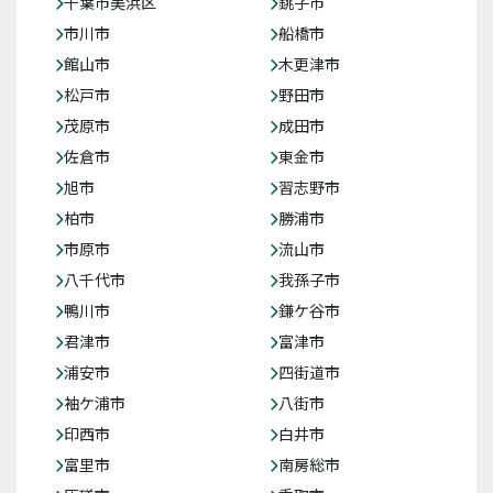
千葉市美浜区
銚子市
市川市
船橋市
館山市
木更津市
松戸市
野田市
茂原市
成田市
佐倉市
東金市
旭市
習志野市
柏市
勝浦市
市原市
流山市
八千代市
我孫子市
鴨川市
鎌ケ谷市
君津市
富津市
浦安市
四街道市
袖ケ浦市
八街市
印西市
白井市
富里市
南房総市