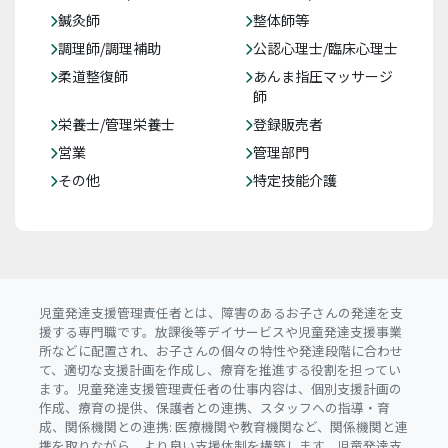
鍼灸師
整体師等
調理師/調理補助
公認心理士/臨床心理士
柔道整復師
あんま指圧マッサージ
師
栄養士/管理栄養士
登録販売者
営業
管理部門
その他
特定技能介護
児童発達支援管理責任者とは、障害のあるお子さんの発達を支
援する専門職です。放課後等デイサービスや児童発達支援事業
所などに配置され、お子さんの個々の特性や発達段階に合わせ
て、適切な支援計画を作成し、療育を推進する役割を担ってい
ます。児童発達支援管理責任者の仕事内容は、個別支援計画の
作成、療育の提供、保護者との連携、スタッフへの指導・育
成、関係機関との連携: 医療機関や教育機関など、関係機関と連
携を取りながら、より良い支援体制を構築します。児童発達支