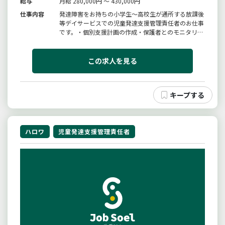
給与
月給 280,000円 ～ 430,000円
仕事内容
発達障害をお持ちの小学生〜高校生が通所する放課後
等デイサービスでの児童発達支援管理責任者のお仕事
です。・個別支援計画の作成・保護者とのモニタリン
グなどの面談・個別学習支援（個別に合わせた学習の
お手伝いをします）・グループワークのお手伝い
（ボードゲームなどの遊びや交流）・支援記録の入力
この求人を見る
（簡単なＰＣ入力ができればＯＫ...
ハロワ
児童発達支援管理責任者