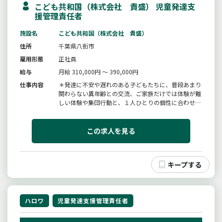
こども共和国（株式会社 貴盛） 児童発達支
援管理責任者
施設名
こども共和国（株式会社 貴盛）
住所
千葉県八街市
雇用形態
正社員
給与
月給 310,000円 ～ 390,000円
仕事内容
＊発達に不安や遅れのある子どもたちに、普段あまり
関わらない異年齢との交流、ご家族だけでは体験が難
しい体験や集団行動と、１人ひとりの個性に合わせた
個別支援を「楽しみながら」「できた！」をたくさん
見つける工夫をしていきます。・子どもたちの遊びや
運動、宿題のサポート・社用車での送迎・事務作業、
この求人を見る
支援内容の確認・清掃、片付...
ハロワ
児童発達支援管理責任者