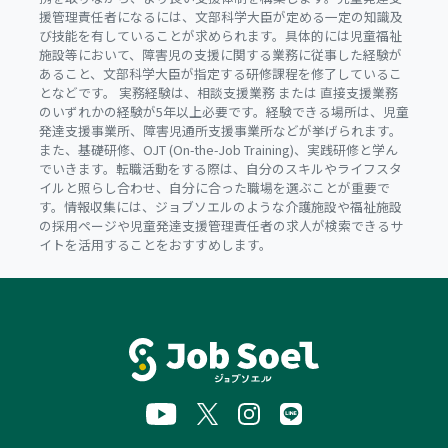
援管理責任者になるには、文部科学大臣が定める一定の知識及
び技能を有していることが求められます。具体的には児童福祉
施設等において、障害児の支援に関する業務に従事した経験が
あること、文部科学大臣が指定する研修課程を修了しているこ
となどです。 実務経験は、相談支援業務 または 直接支援業務
のいずれかの経験が5年以上必要です。経験できる場所は、児童
発達支援事業所、障害児通所支援事業所などが挙げられます。
また、基礎研修、OJT (On-the-Job Training)、実践研修と学ん
でいきます。転職活動をする際は、自分のスキルやライフスタ
イルと照らし合わせ、自分に合った職場を選ぶことが重要で
す。情報収集には、ジョブソエルのような介護施設や福祉施設
の採用ページや児童発達支援管理責任者の求人が検索できるサ
イトを活用することをおすすめします。