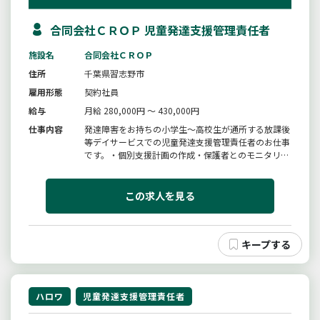
合同会社ＣＲＯＰ 児童発達支援管理責任者
施設名
合同会社ＣＲＯＰ
住所
千葉県習志野市
雇用形態
契約社員
給与
月給 280,000円 ～ 430,000円
仕事内容
発達障害をお持ちの小学生〜高校生が通所する放課後
等デイサービスでの児童発達支援管理責任者のお仕事
です。・個別支援計画の作成・保護者とのモニタリン
グなどの面談・個別学習支援（個別に合わせた学習の
お手伝いをします）・グループワークのお手伝い
（ボードゲームなどの遊びや交流）・支援記録の入力
この求人を見る
（簡単なＰＣ入力ができればＯＫ...
ハロワ
児童発達支援管理責任者