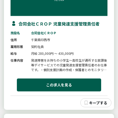
合同会社ＣＲＯＰ 児童発達支援管理責任者
施設名
合同会社ＣＲＯＰ
住所
千葉県印西市
雇用形態
契約社員
給与
月給 280,000円 ～ 430,000円
仕事内容
発達障害をお持ちの小学生〜高校生が通所する放課後
等デイサービスでの児童発達支援管理責任者のお仕事
です。・個別支援計画の作成・保護者とのモニタリン
グなどの面談・個別学習支援（個別に合わせた学習の
お手伝いをします）・グループワークのお手伝い
（ボードゲームなどの遊びや交流）・支援記録の入力
この求人を見る
（簡単なＰＣ入力ができればＯＫ...