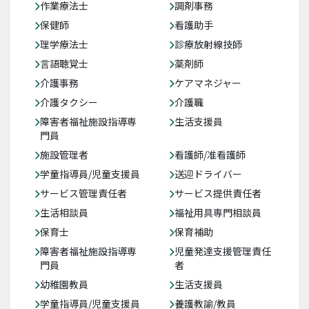
作業療法士
調剤事務
保健師
看護助手
理学療法士
診療放射線技師
言語聴覚士
薬剤師
介護事務
ケアマネジャー
介護タクシー
介護職
障害者福祉施設指導専
生活支援員
門員
施設管理者
看護師/准看護師
学童指導員/児童支援員
送迎ドライバー
サービス管理責任者
サービス提供責任者
生活相談員
福祉用具専門相談員
保育士
保育補助
障害者福祉施設指導専
児童発達支援管理責任
門員
者
幼稚園教員
生活支援員
学童指導員/児童支援員
養護教諭/教員