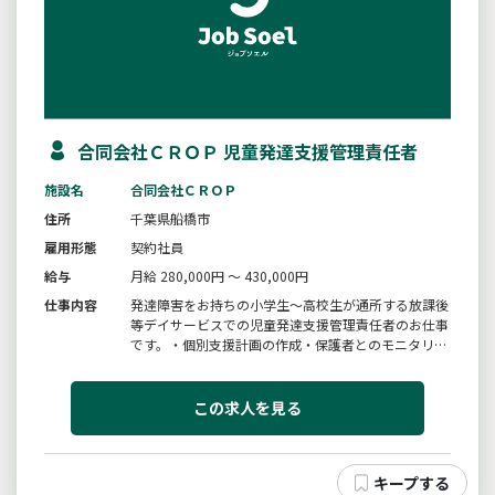
合同会社ＣＲＯＰ 児童発達支援管理責任者
施設名
合同会社ＣＲＯＰ
住所
千葉県船橋市
雇用形態
契約社員
給与
月給 280,000円 ～ 430,000円
仕事内容
発達障害をお持ちの小学生〜高校生が通所する放課後
等デイサービスでの児童発達支援管理責任者のお仕事
です。・個別支援計画の作成・保護者とのモニタリン
グなどの面談・個別学習支援（個別に合わせた学習の
お手伝いをします）・グループワークのお手伝い
（ボードゲームなどの遊びや交流）・支援記録の入力
この求人を見る
（簡単なＰＣ入力ができればＯＫ...