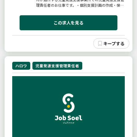
理責任者のお仕事です。・個別支援計画の作成・保護
者とのモニタリングなどの面談・個別学習支援（個別
に合わせた学習のお手伝いをします）・グループワー
クのお手伝い（ボードゲームなどの遊びや交流）・支
この求人を見る
援記録の入力（簡単なＰＣ入...
ハロワ
児童発達支援管理責任者