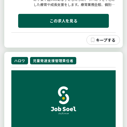
した療育や成長支援をします。療育業務全般、個別支
援計画書の作成、行政や他施設等、また本部スタッフ
と連携して事業所の運営をお願いします。事前にご家
族やお子様としっかり面談を行い、現状と将来的な希
この求人を見る
望を伺い、必要な支援の量・...
ハロワ
児童発達支援管理責任者