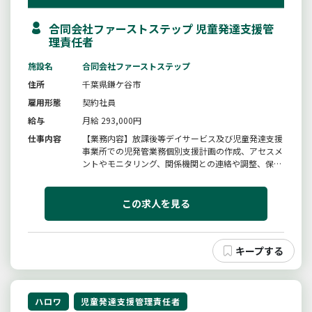
合同会社ファーストステップ 児童発達支援管
理責任者
施設名
合同会社ファーストステップ
住所
千葉県鎌ケ谷市
雇用形態
契約社員
給与
月給 293,000円
仕事内容
【業務内容】放課後等デイサービス及び児童発達支援
事業所での児発管業務個別支援計画の作成、アセスメ
ントやモニタリング、関係機関との連絡や調整、保護
者との面談や相談支援、スタッフのサポート、送迎や
管理者業務等最初は子どもたちやスタッフの顔、施設
状況を覚えていただくことからスタートします。【変
この求人を見る
更範囲：なし】
ハロワ
児童発達支援管理責任者