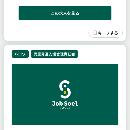
した。今後の事業拡大に備え児童発達支援管理責任者
を募集します。障害児の発達支援計画の作成とフォ
ロー等を行っていただきます。【変更範囲：変更な
この求人を見る
し】
ハロワ
児童発達支援管理責任者