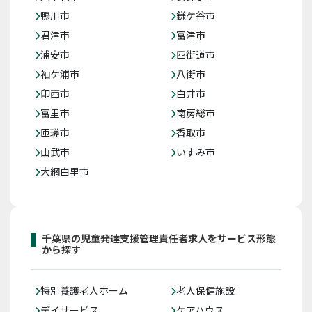
鴨川市
鎌ケ谷市
君津市
富津市
浦安市
四街道市
袖ケ浦市
八街市
印西市
白井市
富里市
南房総市
匝瑳市
香取市
山武市
いすみ市
大網白里市
千葉県の児童発達支援管理責任者求人をサービス形態
から探す
特別養護老人ホーム
老人保健施設
デイサービス
ケアハウス