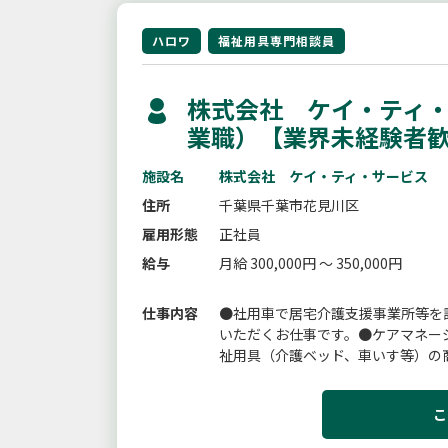
ハロワ
福祉用具専門相談員
株式会社 ケイ・ティ・
業職）【業界未経験者
施設名
株式会社 ケイ・ティ・サービス
住所
千葉県千葉市花見川区
雇用形態
正社員
給与
月給 300,000円 ～ 350,000円
仕事内容
●社用車で居宅介護支援事業所等を
いただくお仕事です。●ケアマネー
祉用具（介護ベッド、車いす等）の
宅に伺い、福祉用具の選定や提案、お
こ