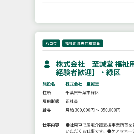
ハロワ
福祉用具専門相談員
株式会社 至誠堂 福祉
経験者歓迎】・緑区
施設名
株式会社 至誠堂
住所
千葉県千葉市緑区
雇用形態
正社員
給与
月給 300,000円 ～ 350,000円
仕事内容
●社用車で居宅介護支援事業所等を
いただくお仕事です。●ケアマネー