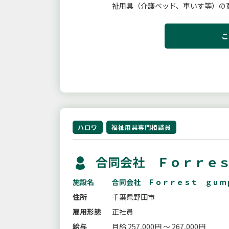
祉用具（介護ベッド、車いす等）の
宅に伺い、福祉用具の選定や提案、お
こ
ハロワ
福祉用具専門相談員
合同会社 Ｆｏｒｒｅｓ
施設名
合同会社 Ｆｏｒｒｅｓｔ ｇｕｍ
住所
千葉県野田市
雇用形態
正社員
給与
月給 257,000円 ～ 267,000円