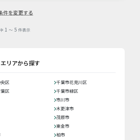
条件を変更する
1
5
中
～
件表示
をエリアから探す
中央区
千葉市花見川区
若葉区
千葉市緑区
市川市
木更津市
茂原市
東金市
市
柏市