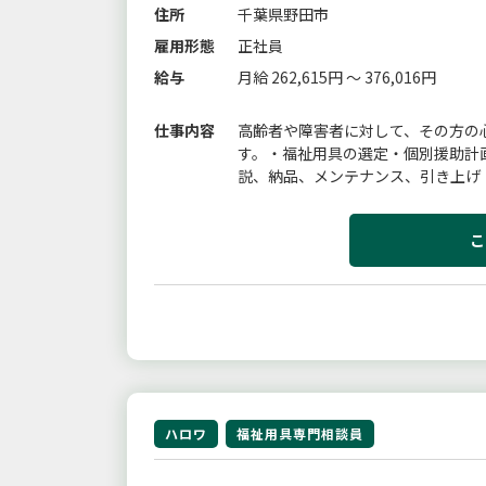
住所
千葉県野田市
雇用形態
正社員
給与
月給 262,615円 ～ 376,016円
仕事内容
高齢者や障害者に対して、その方の
す。・福祉用具の選定・個別援助計
説、納品、メンテナンス、引き上げ
動変更の範囲：なし
こ
ハロワ
福祉用具専門相談員