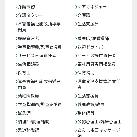
介護事務
ケアマネジャー
介護タクシー
介護職
障害者福祉施設指導専
生活支援員
門員
施設管理者
看護師/准看護師
学童指導員/児童支援員
送迎ドライバー
サービス管理責任者
サービス提供責任者
生活相談員
福祉用具専門相談員
保育士
保育補助
障害者福祉施設指導専
児童発達支援管理責任
門員
者
幼稚園教員
生活支援員
学童指導員/児童支援員
養護教諭/教員
鍼灸師
整体師等
調理師/調理補助
公認心理士/臨床心理士
柔道整復師
あんま指圧マッサージ
師