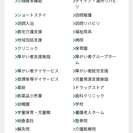
小規模多機能
デイケア・通所リハビ
リ
ショートステイ
訪問看護
訪問入浴
訪問リハビリ
居宅介護支援
福祉用具
地域包括支援
病院
クリニック
保育園
障がい者支援施設
障がい者グループホー
ム
障がい者デイサービス
障がい者就労支援
放課後等デイサービス
児童発達支援施設
薬局
ドラッグストア
医薬品小売業
歯科クリニック
幼稚園
学校
学童保育・児童館
養護老人ホーム
給食委託
整骨院
鍼灸院
介護医療院