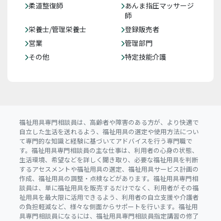
柔道整復師
あんま指圧マッサージ
師
栄養士/管理栄養士
登録販売者
営業
管理部門
その他
特定技能介護
福祉用具専門相談員は、高齢者や障害のある方が、より快適で
自立した生活を送れるよう、福祉用具の選定や使用方法につい
て専門的な知識と経験に基づいてアドバイスを行う専門職で
す。福祉用具専門相談員の主な仕事は、利用者の心身の状態、
生活環境、希望などを詳しく聞き取り、必要な福祉用具を判断
するアセスメントや福祉用具の選定、福祉用具サービス計画の
作成、福祉用具の調整・点検などがあります。福祉用具専門相
談員は、単に福祉用具を販売するだけでなく、利用者がその福
祉用具を最大限に活用できるよう、利用者の自立支援や介護者
の負担軽減など、様々な側面からサポートを行います。福祉用
具専門相談員になるには、福祉用具専門相談員指定講習の修了