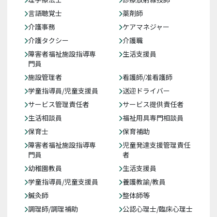
言語聴覚士
薬剤師
介護事務
ケアマネジャー
介護タクシー
介護職
障害者福祉施設指導専
生活支援員
門員
施設管理者
看護師/准看護師
学童指導員/児童支援員
送迎ドライバー
サービス管理責任者
サービス提供責任者
生活相談員
福祉用具専門相談員
保育士
保育補助
障害者福祉施設指導専
児童発達支援管理責任
門員
者
幼稚園教員
生活支援員
学童指導員/児童支援員
養護教諭/教員
鍼灸師
整体師等
調理師/調理補助
公認心理士/臨床心理士