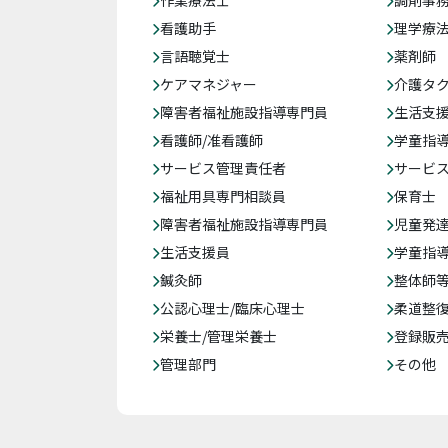
作業療法士
調剤事
看護助手
理学療
言語聴覚士
薬剤師
ケアマネジャー
介護タ
障害者福祉施設指導専門員
生活支
看護師/准看護師
学童指導
サービス管理責任者
サービ
福祉用具専門相談員
保育士
障害者福祉施設指導専門員
児童発
生活支援員
学童指導
鍼灸師
整体師
公認心理士/臨床心理士
柔道整
栄養士/管理栄養士
登録販
管理部門
その他