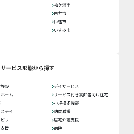
市
袖ケ浦市
白井市
市
匝瑳市
いすみ市
をサービス形態から探す
健施設
デイサービス
人ホーム
サービス付き高齢者向け住宅
護
小規模多機能
トステイ
訪問看護
ハビリ
居宅介護支援
括支援
病院