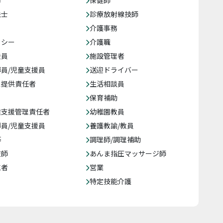
務
保健師
法士
診療放射線技師
介護事務
クシー
介護職
援員
施設管理者
員/児童支援員
送迎ドライバー
ス提供責任者
生活相談員
保育補助
達支援管理責任者
幼稚園教員
員/児童支援員
養護教諭/教員
等
調理師/調理補助
復師
あんま指圧マッサージ師
売者
営業
特定技能介護