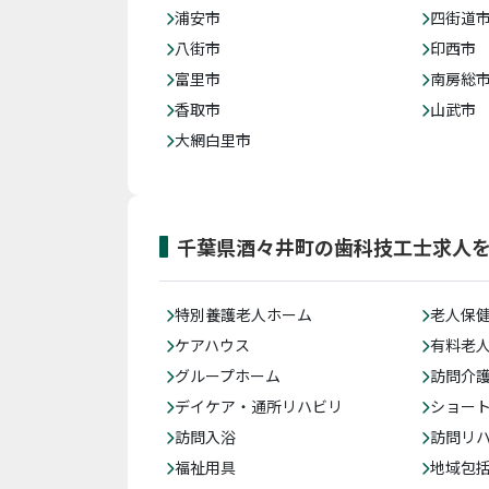
浦安市
四街道
八街市
印西市
富里市
南房総
香取市
山武市
大網白里市
千葉県酒々井町の歯科技工士求人
特別養護老人ホーム
老人保
ケアハウス
有料老
グループホーム
訪問介
デイケア・通所リハビリ
ショー
訪問入浴
訪問リ
福祉用具
地域包