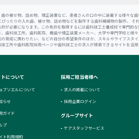
、歯の被せ物、詰め物、矯正装置など、患者さんの口の中に装着する様々な歯
にぴったりの入れ歯、被せ物、詰め物などを製作する歯科補綴物の製作、 そ
免許が必要になります。この免許を取得するには歯科技工士養成校で専門的な
は、歯科技工所、歯科医院、義歯や矯正装置メーカー、大学や専門学校と様々
進の育成に携わりたい、などの自分の希望条件のほか、スキルやライフスタイ
科技工所や歯科医院採用ページや歯科技工士の求人が検索できるサイトを活用
イトについて
採用ご担当者様へ
ョブソエルについて
求人の掲載について
知らせ
採用企業ログイン
用ガイド
グループサイト
ルプ
ケアスタッフサービス
イト利用規約