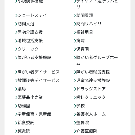
小規模多機能
デイケア・通所リハビ
リ
ショートステイ
訪問看護
訪問入浴
訪問リハビリ
居宅介護支援
福祉用具
地域包括支援
病院
クリニック
保育園
障がい者支援施設
障がい者グループホー
ム
障がい者デイサービス
障がい者就労支援
放課後等デイサービス
児童発達支援施設
薬局
ドラッグストア
医薬品小売業
歯科クリニック
幼稚園
学校
学童保育・児童館
養護老人ホーム
給食委託
整骨院
鍼灸院
介護医療院