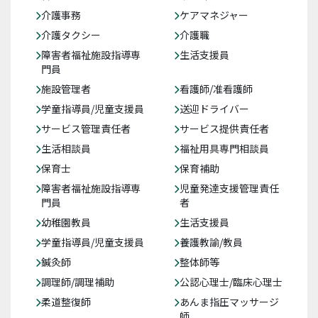
介護事務
ケアマネジャー
介護タクシー
介護職
障害者福祉施設指導専
生活支援員
門員
施設管理者
看護師/准看護師
学童指導員/児童支援員
送迎ドライバー
サービス管理責任者
サービス提供責任者
生活相談員
福祉用具専門相談員
保育士
保育補助
障害者福祉施設指導専
児童発達支援管理責任
門員
者
幼稚園教員
生活支援員
学童指導員/児童支援員
養護教諭/教員
鍼灸師
整体師等
調理師/調理補助
公認心理士/臨床心理士
柔道整復師
あんま指圧マッサージ
師