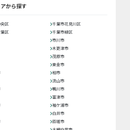
リアから探す
中央区
千葉市花見川区
若葉区
千葉市緑区
市川市
木更津市
茂原市
東金市
市
柏市
流山市
市
鴨川市
富津市
市
袖ケ浦市
白井市
市
匝瑳市
大網白里市