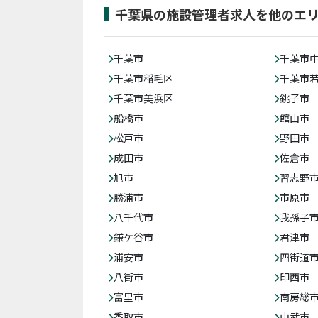
千葉県の施設管理者求人を他のエ
千葉市
千葉市
千葉市稲毛区
千葉市
千葉市美浜区
銚子市
船橋市
館山市
松戸市
野田市
成田市
佐倉市
旭市
習志野
勝浦市
市原市
八千代市
我孫子
鎌ケ谷市
君津市
浦安市
四街道
八街市
印西市
富里市
南房総
香取市
山武市