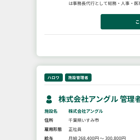
は事務長代行として総務・人事・医
として活躍していただきます。医療・
こ
ハロワ
施設管理者
株式会社アングル 管理
施設名
株式会社アングル
住所
千葉県いすみ市
雇用形態
正社員
給与
月給 268,400円 ～ 300,800円