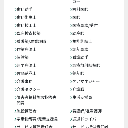
カー
歯科助手
歯科医師
歯科衛生士
医師
歯科技工士
医療事務/受付
臨床検査技師
助産師
看護師/准看護師
視能訓練士
作業療法士
調剤事務
保健師
看護助手
理学療法士
診療放射線技師
言語聴覚士
薬剤師
介護事務
ケアマネジャー
介護タクシー
介護職
障害者福祉施設指導専
生活支援員
門員
施設管理者
看護師/准看護師
学童指導員/児童支援員
送迎ドライバー
サービス管理責任者
サービス提供責任者