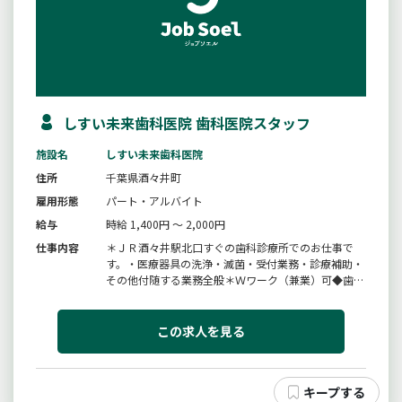
しすい未来歯科医院 歯科医院スタッフ
施設名
しすい未来歯科医院
住所
千葉県酒々井町
雇用形態
パート・アルバイト
給与
時給 1,400円 ～ 2,000円
仕事内容
＊ＪＲ酒々井駅北口すぐの歯科診療所でのお仕事で
す。・医療器具の洗浄・滅菌・受付業務・診療補助・
その他付随する業務全般＊Ｗワーク（兼業）可◆歯科
勤務経験者優遇します。【変更範囲：変更なし】
この求人を見る