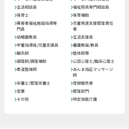
生活相談員
福祉用具専門相談員
保育士
保育補助
障害者福祉施設指導専
児童発達支援管理責任
門員
者
幼稚園教員
生活支援員
学童指導員/児童支援員
養護教諭/教員
鍼灸師
整体師等
調理師/調理補助
公認心理士/臨床心理士
柔道整復師
あんま指圧マッサージ
師
栄養士/管理栄養士
登録販売者
営業
管理部門
その他
特定技能介護