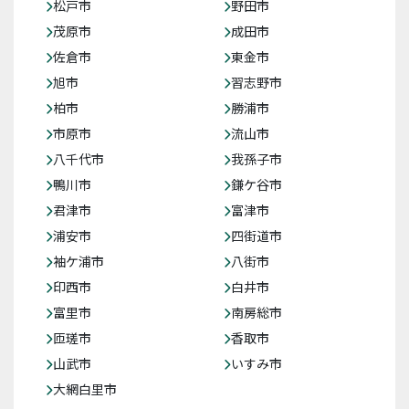
松戸市
野田市
茂原市
成田市
佐倉市
東金市
旭市
習志野市
柏市
勝浦市
市原市
流山市
八千代市
我孫子市
鴨川市
鎌ケ谷市
君津市
富津市
浦安市
四街道市
袖ケ浦市
八街市
印西市
白井市
富里市
南房総市
匝瑳市
香取市
山武市
いすみ市
大網白里市