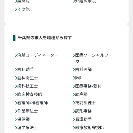
鍼灸院
介護医療院
その他
千葉県の求人を職種から探す
治験コーディネーター
医療ソーシャルワー
カー
歯科助手
歯科医師
歯科衛生士
医師
歯科技工士
医療事務/受付
臨床検査技師
助産師
看護師/准看護師
視能訓練士
作業療法士
調剤事務
保健師
看護助手
理学療法士
診療放射線技師