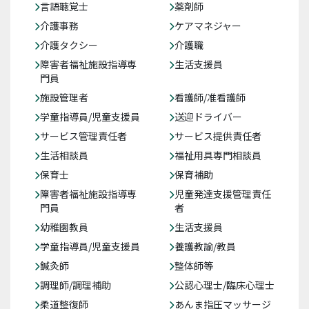
言語聴覚士
薬剤師
介護事務
ケアマネジャー
介護タクシー
介護職
障害者福祉施設指導専
生活支援員
門員
施設管理者
看護師/准看護師
学童指導員/児童支援員
送迎ドライバー
サービス管理責任者
サービス提供責任者
生活相談員
福祉用具専門相談員
保育士
保育補助
障害者福祉施設指導専
児童発達支援管理責任
門員
者
幼稚園教員
生活支援員
学童指導員/児童支援員
養護教諭/教員
鍼灸師
整体師等
調理師/調理補助
公認心理士/臨床心理士
柔道整復師
あんま指圧マッサージ