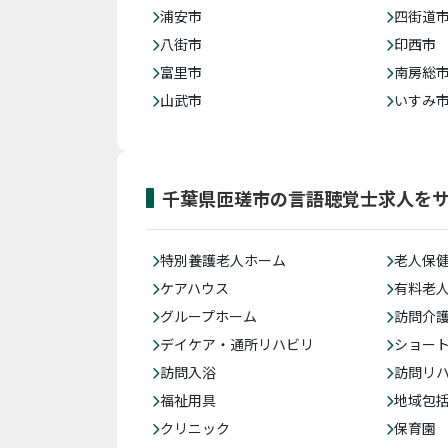
浦安市
四街道
八街市
印西市
富里市
南房総
山武市
いすみ
千葉県匝瑳市の言語聴覚士求人を
特別養護老人ホーム
老人保
ケアハウス
有料老
グループホーム
訪問介
デイケア・通所リハビリ
ショー
訪問入浴
訪問リ
福祉用具
地域包
クリニック
保育園