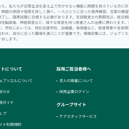
った、私たちが日常生活を送る上で欠かせない機能に問題を抱えている方に対
、問題の原因や程度を詳しく調べ、一人ひとりに合った発声練習、言葉の練習
修了し、国家試験に合格する必要があります。言語聴覚士の勤務先は、総合病
傷性脳損傷、神経疾患など、様々な疾患を持つ患者さんの治療に携わります。
す。学校においては、特別支援学校、幼稚園、保育園など、発達障害や言語障
合わせ、自分に合った職場を選ぶことが重要です。情報収集には、ジョブソエ
すめします。
イトについて
採用ご担当者様へ
ョブソエルについて
求人の掲載について
知らせ
採用企業ログイン
用ガイド
グループサイト
ルプ
ケアスタッフサービス
イト利用規約