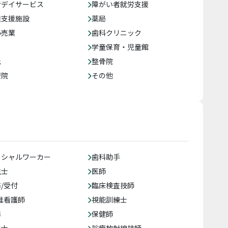
者デイサービス
障がい者就労支援
達支援施設
薬局
小売業
歯科クリニック
学童保育・児童館
託
整骨院
療院
その他
ーシャルワーカー
歯科助手
生士
医師
/受付
臨床検査技師
准看護師
視能訓練士
務
保健師