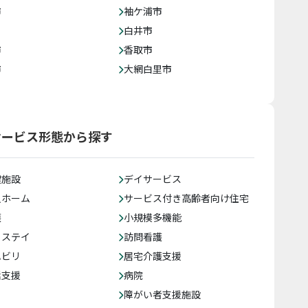
市
袖ケ浦市
白井市
市
香取市
市
大網白里市
サービス形態から探す
健施設
デイサービス
人ホーム
サービス付き高齢者向け住宅
護
小規模多機能
トステイ
訪問看護
ハビリ
居宅介護支援
括支援
病院
障がい者支援施設