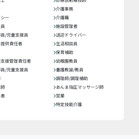
法士
診療放射線技師
介護事務
クシー
介護職
援員
施設管理者
員/児童支援員
送迎ドライバー
ス提供責任者
生活相談員
保育補助
達支援管理責任者
幼稚園教員
員/児童支援員
養護教諭/教員
等
調理師/調理補助
復師
あんま指圧マッサージ師
売者
営業
特定技能介護