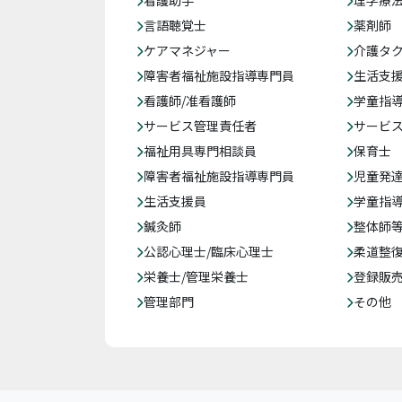
看護助手
理学療
言語聴覚士
薬剤師
ケアマネジャー
介護タ
障害者福祉施設指導専門員
生活支
看護師/准看護師
学童指導
サービス管理責任者
サービ
福祉用具専門相談員
保育士
障害者福祉施設指導専門員
児童発
生活支援員
学童指導
鍼灸師
整体師
公認心理士/臨床心理士
柔道整
栄養士/管理栄養士
登録販
管理部門
その他