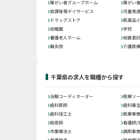
障がい者グループホーム
障がい
放課後等デイサービス
児童発
ドラッグストア
医薬品
幼稚園
学校
養護老人ホーム
給食委
鍼灸院
介護医
千葉県の求人を職種から探す
治験コーディネーター
医療ソ
歯科医師
歯科衛
歯科技工士
医療事務
助産師
看護師/
作業療法士
調剤事