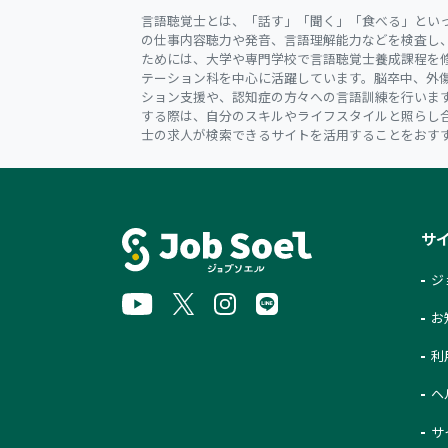
言語聴覚士とは、「話す」「聞く」「食べる」とい
の仕事内容聴力や発音、言語理解能力などを検査し
ためには、大学や専門学校で言語聴覚士養成課程を
テーション科を中心に活躍しています。脳卒中、外
ション支援や、認知症の方々への言語訓練を行いま
する際は、自分のスキルやライフスタイルと照らし
士の求人が検索できるサイトを活用することをおす
サ
ジ
お
利
ヘ
サ