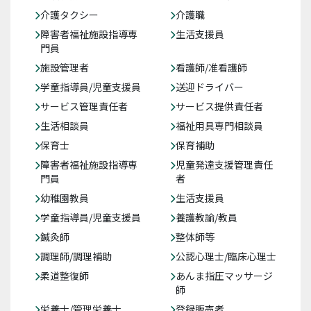
介護タクシー
介護職
障害者福祉施設指導専
生活支援員
門員
施設管理者
看護師/准看護師
学童指導員/児童支援員
送迎ドライバー
サービス管理責任者
サービス提供責任者
生活相談員
福祉用具専門相談員
保育士
保育補助
障害者福祉施設指導専
児童発達支援管理責任
門員
者
幼稚園教員
生活支援員
学童指導員/児童支援員
養護教諭/教員
鍼灸師
整体師等
調理師/調理補助
公認心理士/臨床心理士
柔道整復師
あんま指圧マッサージ
師
栄養士/管理栄養士
登録販売者