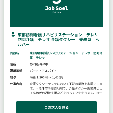
東部訪問看護リハビリステーション テレサ
訪問介護 テレサ 介護タクシー 乗務員 ヘ
ルパー
施設名
東部訪問看護リハビリステーション テレサ 訪問介
護 テレサ
住所
静岡県沼津市
雇用形態
パート・アルバイト
給与
時給 1,200円 ～ 1,400円
仕事内容
介護タクシーテレサにおいて下記の業務をお願いしま
す。・沼津市や周辺地域で、介護タクシー乗務員とし
て高齢者の通院支援などを行っていただきます。＊介
護職員初任者研修終了が必須の応募条件となります。
＊２種免許取得制度がありますので、一定条件を満た
せば費用は掛かりません。※男性・女性とも、活躍し
この求人を見る
ています。変更範囲：現在変...