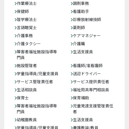
作業療法士
調剤事務
保健師
看護助手
理学療法士
診療放射線技師
言語聴覚士
薬剤師
介護事務
ケアマネジャー
介護タクシー
介護職
障害者福祉施設指導専
生活支援員
門員
施設管理者
看護師/准看護師
学童指導員/児童支援員
送迎ドライバー
サービス管理責任者
サービス提供責任者
生活相談員
福祉用具専門相談員
保育士
保育補助
障害者福祉施設指導専
児童発達支援管理責任
門員
者
幼稚園教員
生活支援員
学童指導員/児童支援員
養護教諭/教員