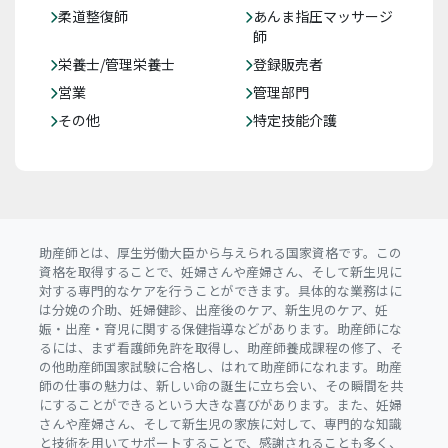
柔道整復師
あんま指圧マッサージ
師
栄養士/管理栄養士
登録販売者
営業
管理部門
その他
特定技能介護
助産師とは、厚生労働大臣から与えられる国家資格です。この
資格を取得することで、妊婦さんや産婦さん、そして新生児に
対する専門的なケアを行うことができます。具体的な業務はに
は分娩の介助、妊婦健診、出産後のケア、新生児のケア、妊
娠・出産・育児に関する保健指導などがあります。助産師にな
るには、まず看護師免許を取得し、助産師養成課程の修了、そ
の他助産師国家試験に合格し、はれて助産師になれます。助産
師の仕事の魅力は、新しい命の誕生に立ち会い、その瞬間を共
にすることができるという大きな喜びがあります。また、妊婦
さんや産婦さん、そして新生児の家族に対して、専門的な知識
と技術を用いてサポートすることで、感謝されることも多く、