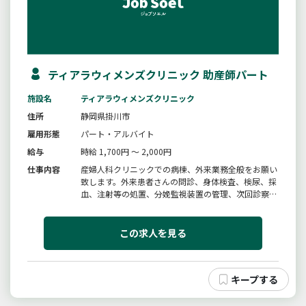
ティアラウィメンズクリニック 助産師パート
施設名
ティアラウィメンズクリニック
住所
静岡県掛川市
雇用形態
パート・アルバイト
給与
時給 1,700円 ～ 2,000円
仕事内容
産婦人科クリニックでの病棟、外来業務全般をお願い
致します。外来患者さんの問診、身体検査、検尿、採
血、注射等の処置、分娩監視装置の管理、次回診察の
ご案内、急変時のご対応妊婦さんへの指導、母子手帳
や母親学級のご案内、分娩予約、バースプランの聴
取、妊娠中の乳房チェック、産褥期のケア、母乳指導
この求人を見る
入院した妊婦さんの陣痛から分...