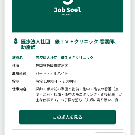
医療法人社団 俵ＩＶＦクリニック 看護師、
助産師
施設名
医療法人社団 俵ＩＶＦクリニック
住所
静岡県静岡市駿河区
雇用形態
パート・アルバイト
給与
時給 1,800円 ～ 2,000円
仕事内容
採卵・手術前の準備と術前・術中・術後の看護（点
滴・注射・採血・術中のモニタリング・術後観察）が
主な仕事です。お子様を望むご夫婦に寄り添い、身体
面のみならず精神面・社会面など、個々の患者さんに
合わせて様々なサポートをしています。不妊看護、産
婦人科未経験の方でも大丈夫です。一人でできるまで
この求人を見る
プリセプターナースが指導する...