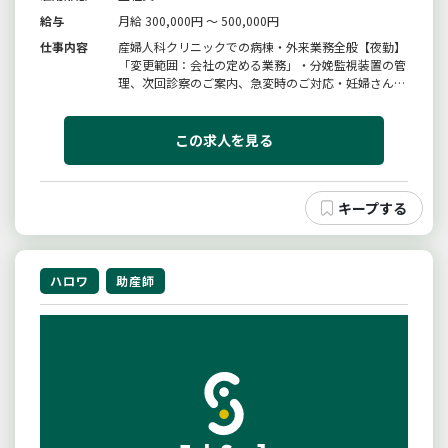
給与
月給 300,000円 ～ 500,000円
仕事内容
産婦人科クリニックでの病棟・外来業務全般【夜勤】
「変更範囲：会社の定める業務」・分娩監視装置の管
理、次回診察のご案内、急変時のご対応・妊婦さんへ
の対応、分娩予約、夜間の対応、妊娠中の乳房チェッ
ク・産褥期のケア、入院した妊婦さんの陣痛から分
娩、産後のケア・異常分娩として微弱陣痛、出血、帝
この求人を見る
王切開、母体搬送へのご対応・...
ハロワ
助産師