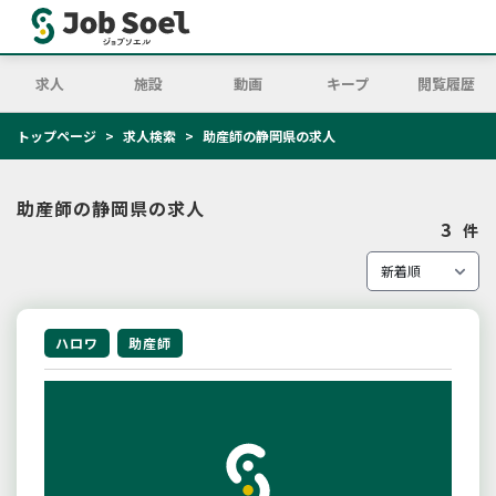
求人
施設
動画
キープ
閲覧履歴
トップページ
求人検索
助産師の静岡県の求人
助産師の静岡県の求人
3
件
ハロワ
助産師