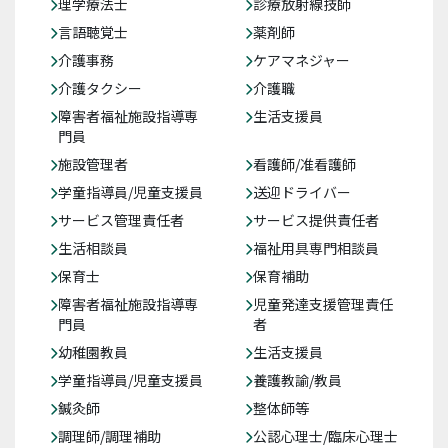
理学療法士
診療放射線技師
言語聴覚士
薬剤師
介護事務
ケアマネジャー
介護タクシー
介護職
障害者福祉施設指導専
生活支援員
門員
施設管理者
看護師/准看護師
学童指導員/児童支援員
送迎ドライバー
サービス管理責任者
サービス提供責任者
生活相談員
福祉用具専門相談員
保育士
保育補助
障害者福祉施設指導専
児童発達支援管理責任
門員
者
幼稚園教員
生活支援員
学童指導員/児童支援員
養護教諭/教員
鍼灸師
整体師等
調理師/調理補助
公認心理士/臨床心理士