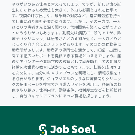
やりがいのある仕事と言えるでしょう。ですが、新しい命の誕
生にかかわるため責任も大きく、体力も必要とされる仕事で
す。夜間の呼び出しや、緊急時の対応など、常に緊張感を持っ
て仕事に取り組む必要があります。しかし、その一方で、一人
ひとりの患者さんと深く関わり、信頼関係を築くことができる
というやりがいもあります。勤務先は病院が一般的ですが、診
療所（クリニック）は患者さんとの距離が近く、一人ひとりと
じっくり向き合えるメリットがあります。そのほかの勤務先に
助産所があります。助産師の専門性を活かして、妊娠・出産に
関する幅広いサポートを提供できる職場といえるでしょう。産
後ケアセンターや看護学校の教員として助産師としての知識や
経験を次世代の教育に活かすこともできます。転職を成功させ
るためには、自分のキャリアプランを明確にし、情報収集をす
る必要があります。ジョブソエルのような医療機関やクリニッ
クの採用ページを検索できる求人サイトを利用し、各病院の特
色や取り組み、仕事内容、勤務条件、福利厚生などを比較検討
し、自分のキャリアプランにあった職場を探しましょう。