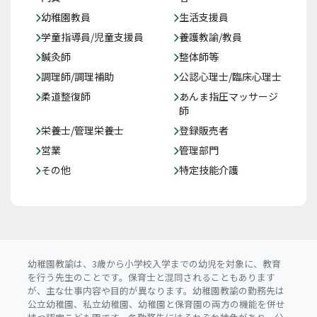
幼稚園教員
生活支援員
学童指導員/児童支援員
養護教諭/教員
鍼灸師
整体師等
調理師/調理補助
公認心理士/臨床心理士
柔道整復師
あんま指圧マッサージ
師
栄養士/管理栄養士
登録販売者
営業
管理部門
その他
特定技能介護
幼稚園教諭は、3歳から小学校入学までの幼児を対象に、教育
を行う先生のことです。保育士と混同されることもあります
が、主な仕事内容や目的が異なります。幼稚園教諭の勤務先は
公立幼稚園、私立幼稚園、幼稚園と保育園の両方の機能を併せ