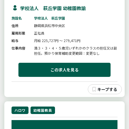
学校法人 萩丘学園 幼稚園教諭
施設名
学校法人 萩丘学園
住所
静岡県浜松市中央区
雇用形態
正社員
給与
月給 225,727円 ～ 279,471円
仕事内容
満３・３・４・５歳児いずれかのクラスの担任又は副
担任。預かり保育補助変更範囲：変更なし
この求人を見る
ハロワ
幼稚園教員