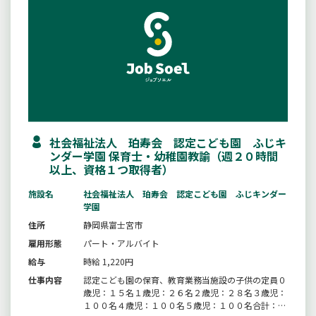
社会福祉法人 珀寿会 認定こども園 ふじキ
ンダー学園 保育士・幼稚園教諭（週２０時間
以上、資格１つ取得者）
施設名
社会福祉法人 珀寿会 認定こども園 ふじキンダー
学園
住所
静岡県富士宮市
雇用形態
パート・アルバイト
給与
時給 1,220円
仕事内容
認定こども園の保育、教育業務当施設の子供の定員０
歳児：１５名１歳児：２６名２歳児：２８名３歳児：
１００名４歳児：１００名５歳児：１００名合計：３