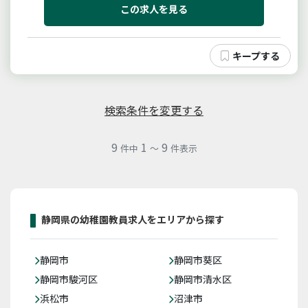
の時間は勤務必須です。他に、朝７：３０〜１４：０
この求人を見る
０迄の間も勤務可能な場合は...
検索条件を変更する
9
1
9
件中
～
件表示
静岡県の幼稚園教員求人をエリアから探す
静岡市
静岡市葵区
静岡市駿河区
静岡市清水区
浜松市
沼津市