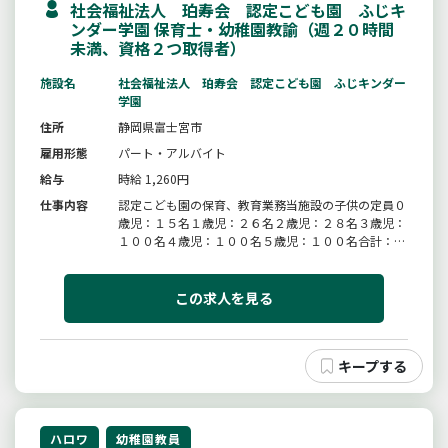
社会福祉法人 珀寿会 認定こども園 ふじキ
ンダー学園 保育士・幼稚園教諭（週２０時間
未満、資格２つ取得者）
施設名
社会福祉法人 珀寿会 認定こども園 ふじキンダー
学園
住所
静岡県富士宮市
雇用形態
パート・アルバイト
給与
時給 1,260円
仕事内容
認定こども園の保育、教育業務当施設の子供の定員０
歳児：１５名１歳児：２６名２歳児：２８名３歳児：
１００名４歳児：１００名５歳児：１００名合計：３
６９名＊６０歳以上の方の応募歓迎いたします＊業務
の「変更の範囲：変更無し」
この求人を見る
ハロワ
幼稚園教員