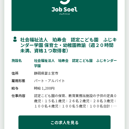
社会福祉法人 珀寿会 認定こども園 ふじキ
ンダー学園 保育士・幼稚園教諭（週２０時間
未満、資格１つ取得者）
施設名
社会福祉法人 珀寿会 認定こども園 ふじキンダー
学園
住所
静岡県富士宮市
雇用形態
パート・アルバイト
給与
時給 1,200円
仕事内容
認定こども園の保育、教育業務当施設の子供の定員０
歳児：１５名１歳児：２６名２歳児：２８名３歳児：
１００名４歳児：１００名５歳児：１００名合計：３
６９名＊６０歳以上の方の応募歓迎いたします＊業務
の「変更の範囲：会社の定める範囲」
この求人を見る