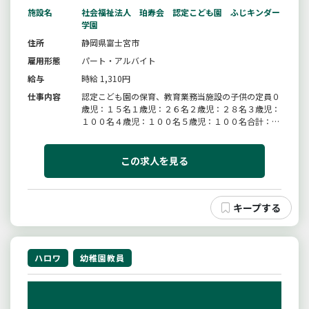
施設名
社会福祉法人 珀寿会 認定こども園 ふじキンダー
学園
住所
静岡県富士宮市
雇用形態
パート・アルバイト
給与
時給 1,310円
仕事内容
認定こども園の保育、教育業務当施設の子供の定員０
歳児：１５名１歳児：２６名２歳児：２８名３歳児：
１００名４歳児：１００名５歳児：１００名合計：３
６９名＊６０歳以上の方の応募歓迎いたします（業務
の変更範囲：変更無し）
この求人を見る
ハロワ
幼稚園教員