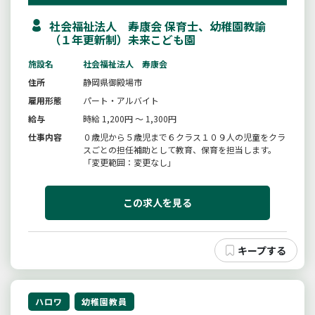
社会福祉法人 寿康会 保育士、幼稚園教諭
（１年更新制）未来こども園
施設名
社会福祉法人 寿康会
住所
静岡県御殿場市
雇用形態
パート・アルバイト
給与
時給 1,200円 ～ 1,300円
仕事内容
０歳児から５歳児まで６クラス１０９人の児童をクラ
スごとの担任補助として教育、保育を担当します。
「変更範囲：変更なし」
この求人を見る
ハロワ
幼稚園教員