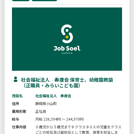
社会福祉法人 寿康会 保育士、幼稚園教諭
（正職員・みらいこども園）
施設名
社会福祉法人 寿康会
住所
静岡県小山町
雇用形態
正社員
給与
月給 226,594円 ～ 244,970円
仕事内容
０歳児から５歳児まで６クラス９０人の児童をクラス
ごとの担任及び副担任として教育、保育を担当しま