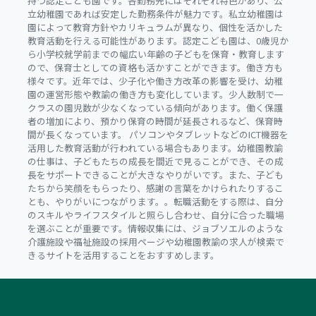
持つ認定こども園です。各勤務先にはそれぞれ特色があり、公
立幼稚園であれば安定した勤務条件が魅力です。私立幼稚園は
園によって教育方針やカリキュラムが異なり、個性を活かした
教育活動を行える可能性があります。認定こども園は、0歳児か
ら小学校就学前までの幅広い年齢の子どもを保育・教育します
ので、保育士としての資格も活かすことができます。働き方も
様々です。近年では、少子化や働き方改革の影響を受け、幼稚
園の運営形態や教諭の働き方も変化しています。少人数制で一
クラスの園児数が少なくなっている傾向があります。働く保護
者の増加により、預かり保育の時間が延長されるなど、保育時
間が長くなっています。 パソコンやタブレットなどのICT機器を
活用した教育活動が行われている場合もあります。幼稚園教諭
の仕事は、子どもたちの成長を間近で見ることができ、その成
長をサポートできることが大きなやりがいです。また、子ども
たちから笑顔をもらったり、感謝の言葉をかけられたりするこ
とも、やりがいにつながります。。転職活動をする際は、自分
のスキルやライフスタイルと照らし合わせ、自分に合った職場
を選ぶことが重要です。情報収集には、ジョブソエルのような
介護施設や福祉施設の採用ページや幼稚園教諭の求人が検索で
きるサイトを活用することをおすすめします。