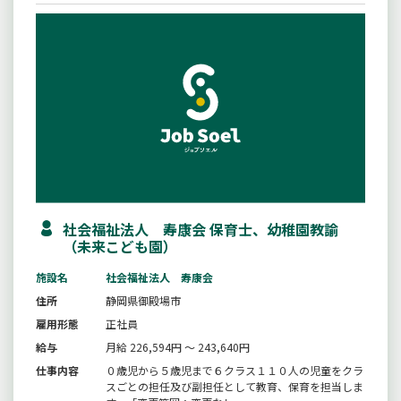
社会福祉法人 寿康会 保育士、幼稚園教諭
（未来こども園）
施設名
社会福祉法人 寿康会
住所
静岡県御殿場市
雇用形態
正社員
給与
月給 226,594円 ～ 243,640円
仕事内容
０歳児から５歳児まで６クラス１１０人の児童をクラ
スごとの担任及び副担任として教育、保育を担当しま