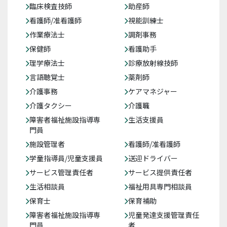
臨床検査技師
助産師
看護師/准看護師
視能訓練士
作業療法士
調剤事務
保健師
看護助手
理学療法士
診療放射線技師
言語聴覚士
薬剤師
介護事務
ケアマネジャー
介護タクシー
介護職
障害者福祉施設指導専
生活支援員
門員
施設管理者
看護師/准看護師
学童指導員/児童支援員
送迎ドライバー
サービス管理責任者
サービス提供責任者
生活相談員
福祉用具専門相談員
保育士
保育補助
障害者福祉施設指導専
児童発達支援管理責任
門員
者