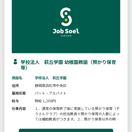
学校法人 萩丘学園 幼稚園教諭（預かり保育
等）
施設名
学校法人 萩丘学園
住所
静岡県浜松市中央区
雇用形態
パート・アルバイト
給与
時給 1,200円
仕事内容
１、通常の保育終了後に実施している預かり保育（ぞ
うさんクラブ）の担当教員※預かり保育の人数によっ
ては補助教員がつきます。２、預かり保育以外の時間
に、クラス補助、園児・父兄・来客対応、クラスにか
かわる事務業務。預かり保育１４：００〜１８：１５